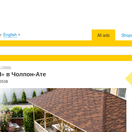
e:
English
All ads
Shop
/ Hotels
» в Чолпон-Ате
40538