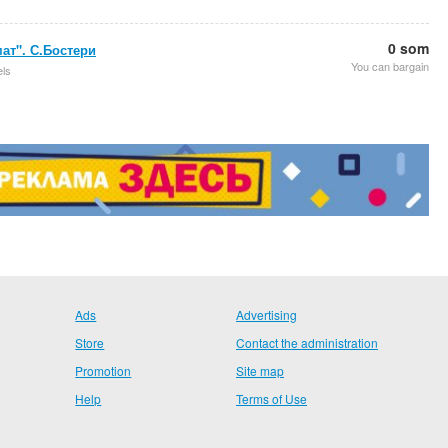
0 som
ат". С.Бостери
You can bargain
els
Ads
Advertising
Store
Contact the administration
Promotion
Site map
Help
Terms of Use