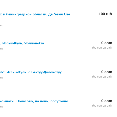
100 rub
 в Ленинградской области. ДeРевня Озе
els
0 som
, Иссык-Куль, Чолпон-Ата
You can bargain
els
0 som
б", Иссык-Куль, с.Бактуу-Долонотуу
You can bargain
els
0 som
омнаты. Почасово, на ночь, посуточно
You can bargain
els