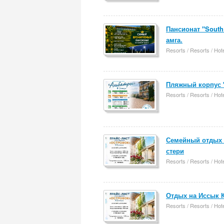
Пансионат "South
амга.
Resorts / Resorts / Hot
Пляжный корпус 
Resorts / Resorts / Hot
Семейный отдых 
стери
Resorts / Resorts / Hot
Отдых на Иссык К
Resorts / Resorts / Hot