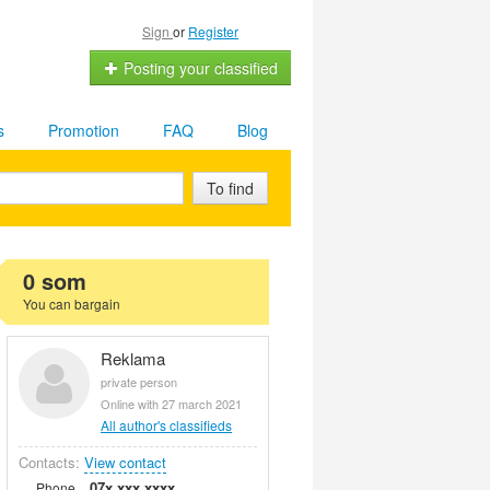
Sign
or
Register
Posting your classified
s
Promotion
FAQ
Blog
To find
0 som
You can bargain
Reklama
private person
Online with 27 march 2021
All author's classifieds
Contacts:
View contact
07x xxx xxxx
Phone.