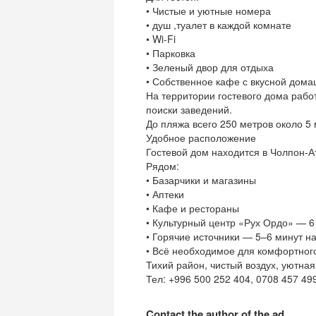
• Чистые и уютные номера
• душ ,туалет в каждой комнате
• Wi-Fi
• Парковка
• Зеленый двор для отдыха
• Собственное кафе с вкусной дома
На территории гостевого дома работ
поиски заведений.
До пляжа всего 250 метров около 5
Удобное расположение
Гостевой дом находится в Чолпон-А
Рядом:
• Базарчики и магазины
• Аптеки
• Кафе и рестораны
• Культурный центр «Рух Ордо» — 
• Горячие источники — 5–6 минут н
• Всё необходимое для комфортного
Тихий район, чистый воздух, уютна
Тел: +996 500 252 404, 0708 457 49
Contact the author of the ad