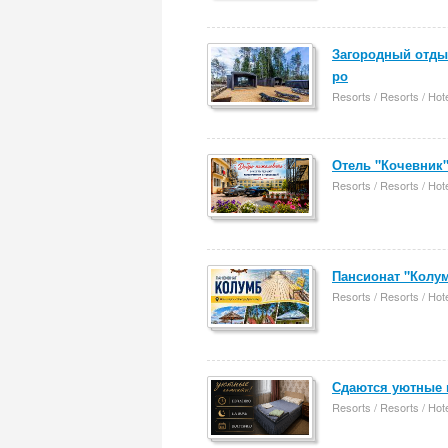
Загородный отдых
ро
Resorts / Resorts / Hot
Отель "Кочевник"
Resorts / Resorts / Hot
Пансионат "Колум
Resorts / Resorts / Hot
Сдаются уютные к
Resorts / Resorts / Hot