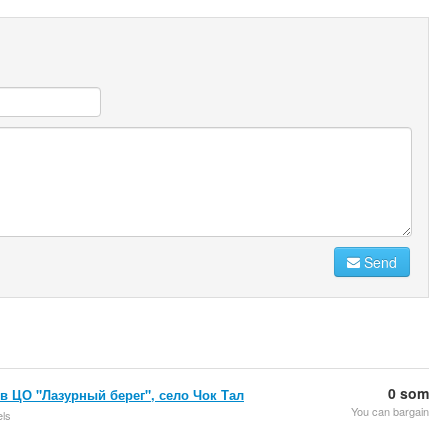
Send
0 som
 в ЦО "Лазурный берег", село Чок Тал
You can bargain
els