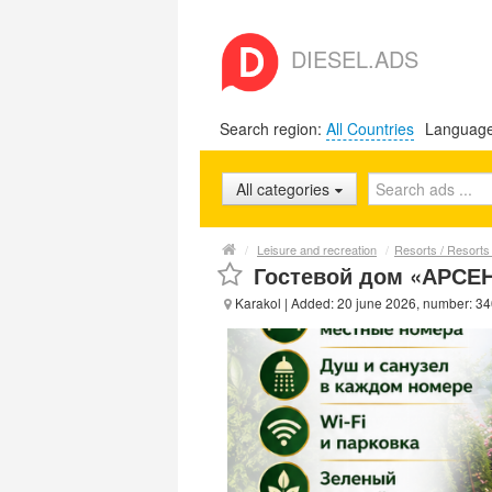
DIESEL.ADS
Search region:
All Countries
Languag
All categories
/
Leisure and recreation
/
Resorts / Resorts 
Гостевой дом «АРСЕН
Karakol
| Added: 20 june 2026, number: 3