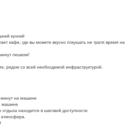
шней кухней
ает кафе, где вы можете вкусно покушать не тратя время на
 минут пешком!
те, рядом со всей необходимой инфраструктурой.
6 минут на машине
а машине
 отдыха находится в шаговой доступности
я атмосфера.
9