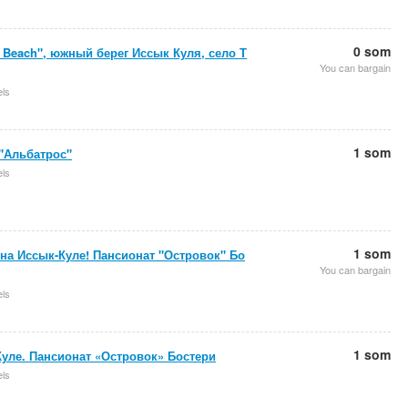
0 som
 Beach", южный берег Иссык Куля, село Т
You can bargain
els
1 som
"Альбатрос"
els
1 som
на Иссык-Куле! Пансионат "Островок" Бо
You can bargain
els
1 som
уле. Пансионат «Островок» Бостери
els