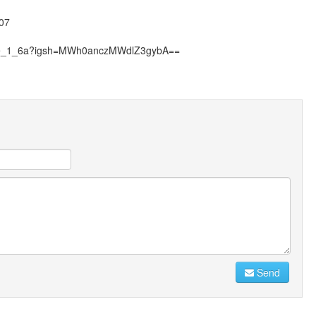
07
lace_1_6a?igsh=MWh0anczMWdlZ3gybA==
Send