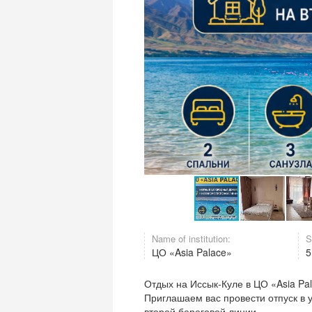
Name of institution:
S
ЦО «Asia Palace»
5
Отдых на Иссык-Куле в ЦО «Asia Pa
Приглашаем вас провести отпуск в
второй береговой линии.