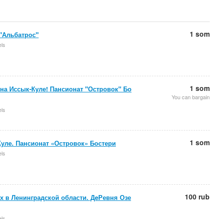
1 som
"Альбатрос"
els
1 som
на Иссык-Куле! Пансионат "Островок" Бо
You can bargain
els
1 som
уле. Пансионат «Островок» Бостери
els
100 rub
 в Ленинградской области. ДeРевня Озе
els