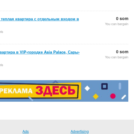
0 som
 теплая квартира с отдельным входом в
You can bargain
els
0 som
артира в VIP-городке Asia Palace, Сары-
You can bargain
els
Ads
Advertising