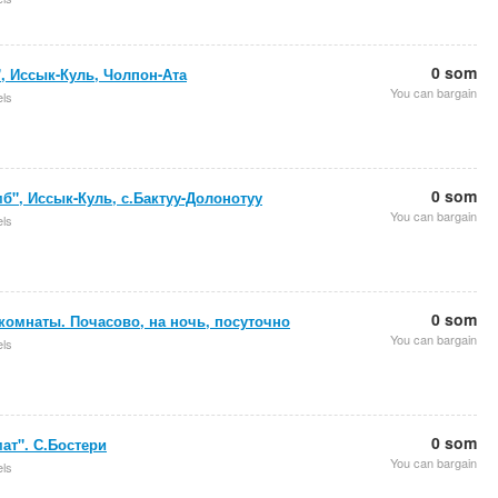
0 som
, Иссык-Куль, Чолпон-Ата
You can bargain
els
0 som
б", Иссык-Куль, с.Бактуу-Долонотуу
You can bargain
els
0 som
омнаты. Почасово, на ночь, посуточно
You can bargain
els
0 som
ат". С.Бостери
You can bargain
els