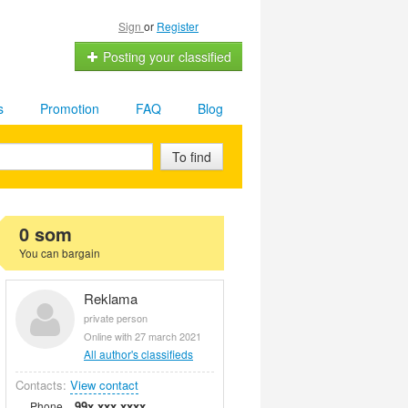
Sign
or
Register
Posting your classified
s
Promotion
FAQ
Blog
To find
0 som
You can bargain
Reklama
private person
Online with 27 march 2021
All author's classifieds
Contacts:
View contact
99x xxx xxxx
Phone.