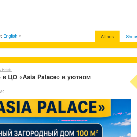
e:
English
All ads
Shop
/ Hotels
 в ЦО «Asia Palace» в уютном
832