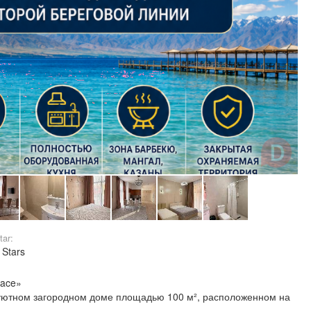
tar:
 Stars
lace»
 уютном загородном доме площадью 100 м², расположенном на