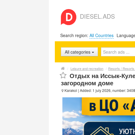
DIESEL.ADS
Search region:
All Countries
Languag
All categories
/
Leisure and recreation
/
Resorts / Resorts 
Отдых на Иссык-Куле
загородном доме
Karakol
| Added: 1 july 2026, number: 340