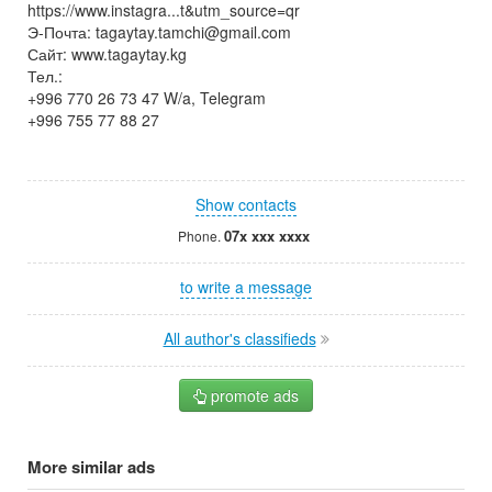
https://www.instagra...t&utm_source=qr
Э-Почта: tagaytay.tamchi@gmail.com
Сайт: www.tagaytay.kg
Тел.:
+996 770 26 73 47 W/a, Telegram
+996 755 77 88 27
Show contacts
07x xxx xxxx
Phone.
to write a message
All author's classifieds
promote ads
More similar ads