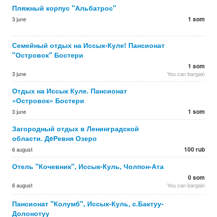
Пляжный корпус "Альбатрос"
1 som
3 june
Семейный отдых на Иссык-Куле! Пансионат
"Островок" Бостери
1 som
3 june
You can bargain
Отдых на Иссык Куле. Пансионат
«Островок» Бостери
1 som
3 june
Загородный отдых в Ленинградской
области. ДeРевня Озеро
100 rub
6 august
Отель "Кочевник", Иссык-Куль, Чолпон-Ата
0 som
6 august
You can bargain
Пансионат "Колумб", Иссык-Куль, с.Бактуу-
Долонотуу