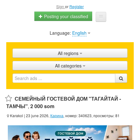
Sign
or
Register
Posting your classified
Language:
English
Home
All ads
All regions
Shops
All categories
Promotion
FAQ
Blog
СЕМЕЙНЫЙ ГОСТЕВОЙ ДОМ "ТАГАЙТАЙ -
ТАМЧЫ"
,
2 000 som
Karakol
| 23 june 2026,
Карина
, номер: 340623, просмотры: 81