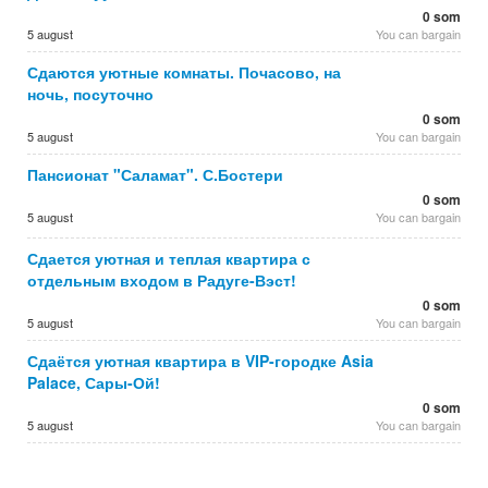
0 som
5 august
You can bargain
Сдаются уютные комнаты. Почасово, на
ночь, посуточно
0 som
5 august
You can bargain
Пансионат "Саламат". С.Бостери
0 som
5 august
You can bargain
Сдается уютная и теплая квартира с
отдельным входом в Радуге-Вэст!
0 som
5 august
You can bargain
Сдаётся уютная квартира в VIP-городке Asia
Palace, Сары-Ой!
0 som
5 august
You can bargain