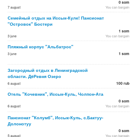
0 som
7 august
You can bargain
Семейный отдых на Иссык-Куле! Пансионат
"Островок" Бостери
1 som
3 june
You can bargain
Пляжный корпус "Альбатрос"
1 som
3 june
Загородный отдых в Ленинградской
области. ДeРевня Озеро
100 rub
6 august
Отель "Кочевник", Иссык-Куль, Чолпон-Ата
0 som
6 august
You can bargain
Пансионат "Колумб", Иссык-Куль, с.Бактуу-
Долонотуу
0 som
5 august
You can bargain