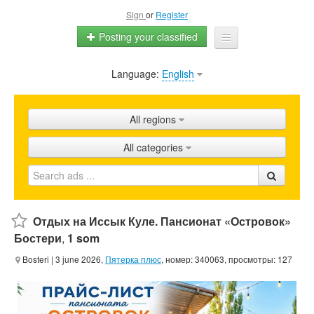
Sign
or
Register
Posting your classified
Language:
English
Home
All ads
All regions
Shops
All categories
Promotion
FAQ
Blog
Отдых на Иссык Куле. Пансионат «Островок»
Бостери
,
1 som
Bosteri
| 3 june 2026,
Пятерка плюс
, номер: 340063, просмотры: 127