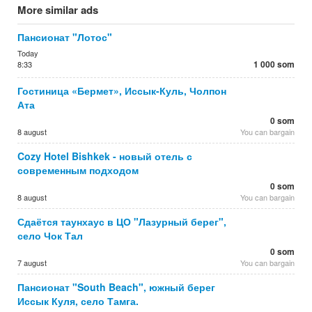
More similar ads
Пансионат "Лотос"
Today
1 000 som
8:33
Гостиница «Бермет», Иссык-Куль, Чолпон
Ата
0 som
8 august
You can bargain
Cozy Hotel Bishkek - новый отель с
современным подходом
0 som
8 august
You can bargain
Сдаётся таунхаус в ЦО "Лазурный берег",
село Чок Тал
0 som
7 august
You can bargain
Пансионат "South Beach", южный берег
Иссык Куля, село Тамга.