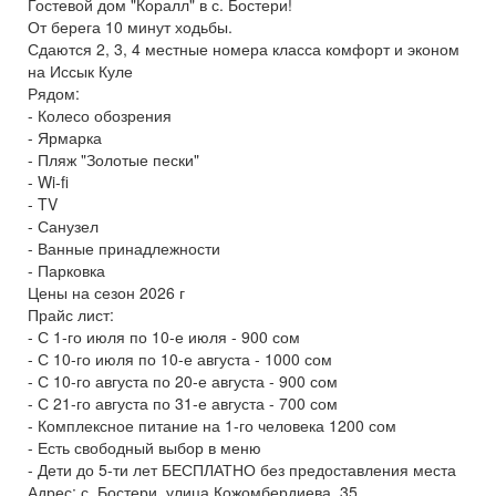
Гостевой дом "Коралл" в с. Бостери!
От берега 10 минут ходьбы.
Сдаются 2, 3, 4 местные номера класса комфорт и эконом
на Иссык Куле
Рядом:
- Колесо обозрения
- Ярмарка
- Пляж "Золотые пески"
- Wi-fi
- TV
- Санузел
- Ванные принадлежности
- Парковка
Цены на сезон 2026 г
Прайс лист:
- С 1-го июля по 10-е июля - 900 сом
- С 10-го июля по 10-е августа - 1000 сом
- С 10-го августа по 20-е августа - 900 сом
- С 21-го августа по 31-е августа - 700 сом
- Комплексное питание на 1-го человека 1200 сом
- Есть свободный выбор в меню
- Дети до 5-ти лет БЕСПЛАТНО без предоставления места
Адрес: с. Бостери, улица Кожомбердиева, 35.