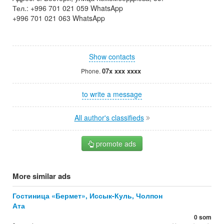
Тел.: +996 701 021 059 WhatsApp
+996 701 021 063 WhatsApp
Show contacts
07x xxx xxxx
Phone.
to write a message
All author's classifieds
promote ads
More similar ads
Гостиница «Бермет», Иссык-Куль, Чолпон
Ата
0 som