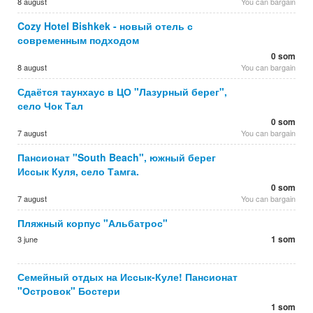
8 august
You can bargain
Cozy Hotel Bishkek - новый отель с
современным подходом
0 som
8 august
You can bargain
Сдаётся таунхаус в ЦО "Лазурный берег",
село Чок Тал
0 som
7 august
You can bargain
Пансионат "South Beach", южный берег
Иссык Куля, село Тамга.
0 som
7 august
You can bargain
Пляжный корпус "Альбатрос"
1 som
3 june
Семейный отдых на Иссык-Куле! Пансионат
"Островок" Бостери
1 som