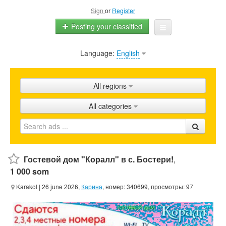
Sign
or
Register
Posting your classified
Language:
English
Home
All ads
All regions
Shops
All categories
Promotion
FAQ
Blog
Гостевой дом "Коралл" в с. Бостери!
,
1 000 som
Karakol
| 26 june 2026,
Карина
, номер: 340699, просмотры: 97