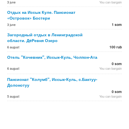
3 june
You can bargain
Отдых на Иссык Куле. Пансионат
«Островок» Бостери
1 som
3 june
Загородный отдых в Ленинградской
области. ДeРевня Озеро
100 rub
6 august
Отель "Кочевник", Иссык-Куль, Чолпон-Ата
0 som
6 august
You can bargain
Пансионат "Колумб", Иссык-Куль, с.Бактуу-
Долонотуу
0 som
5 august
You can bargain