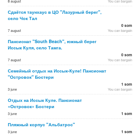
8 august
You can bargain
Сдаётся таунхаус в ЦО "Лазурный берег",
село Чок Тал
0 som
7 august
You can bargain
Пансионат "South Beach", южный берег
Иссык Куля, село Тамга.
0 som
7 august
You can bargain
Семейный отдых на Иссык-Куле! Пансионат
"Островок" Бостери
1 som
3 june
You can bargain
Отдых на Иссык Куле. Пансионат
«Островок» Бостери
1 som
3 june
Пляжный корпус "Альбатрос"
1 som
3 june