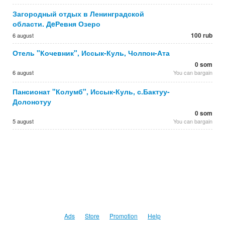
Загородный отдых в Ленинградской
области. ДeРевня Озеро
100 rub
6 august
Отель "Кочевник", Иссык-Куль, Чолпон-Ата
0 som
6 august
You can bargain
Пансионат "Колумб", Иссык-Куль, с.Бактуу-
Долонотуу
0 som
5 august
You can bargain
Ads
Store
Promotion
Help