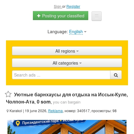
Sign
or
Register
Posting your classified
Language:
English
Home
All ads
All regions
Shops
All categories
Promotion
FAQ
Blog
Уютные барнхаусы для отдыха на Иссык-Куле,
Чолпон-Ата
,
0 som
,
you can bargain
Karakol
| 19 june 2026,
Reklama
, номер: 340517, просмотры: 98