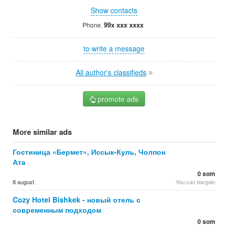
Show contacts
99x xxx xxxx
Phone.
to write a message
All author's classifieds
promote ads
More similar ads
Гостиница «Бермет», Иссык-Куль, Чолпон
Ата
0 som
8 august
You can bargain
Cozy Hotel Bishkek - новый отель с
современным подходом
0 som