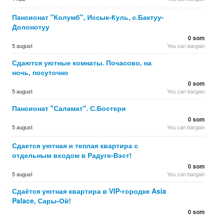
Пансионат "Колумб", Иссык-Куль, с.Бактуу-
Долонотуу
0 som
5 august
You can bargain
Сдаются уютные комнаты. Почасово, на
ночь, посуточно
0 som
5 august
You can bargain
Пансионат "Саламат". С.Бостери
0 som
5 august
You can bargain
Сдается уютная и теплая квартира с
отдельным входом в Радуге-Вэст!
0 som
5 august
You can bargain
Сдаётся уютная квартира в VIP-городке Asia
Palace, Сары-Ой!
0 som