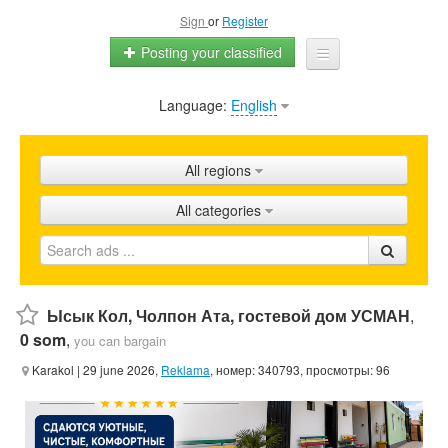
Sign
or
Register
Posting your classified
Language:
English
Home
All ads
All regions
Shops
All categories
Promotion
FAQ
Blog
Ысык Кол, Чолпон Ата, гостевой дом УСМАН
,
0 som
,
you can bargain
Karakol
| 29 june 2026,
Reklama
, номер: 340793, просмотры: 96