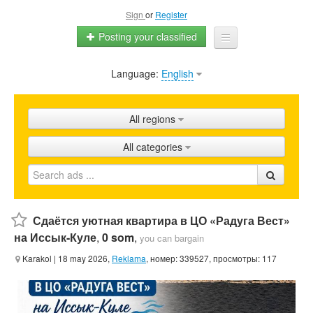
Sign
or
Register
Posting your classified
Language:
English
Home
All ads
All regions
Shops
All categories
Promotion
FAQ
Blog
Сдаётся уютная квартира в ЦО «Радуга Вест»
на Иссык-Куле
,
0 som
,
you can bargain
Karakol
| 18 may 2026,
Reklama
, номер: 339527, просмотры: 117