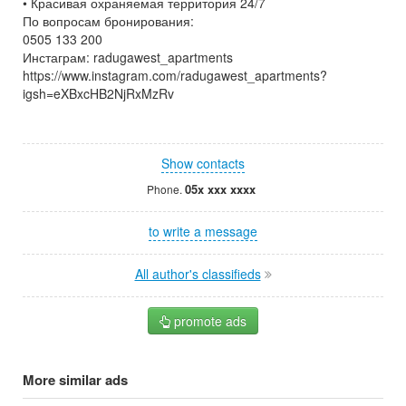
• Красивая охраняемая территория 24/7
По вопросам бронирования:
0505 133 200
Инстаграм: radugawest_apartments
https://www.instagram.com/radugawest_apartments?
igsh=eXBxcHB2NjRxMzRv
Show contacts
05x xxx xxxx
Phone.
to write a message
All author's classifieds
promote ads
More similar ads