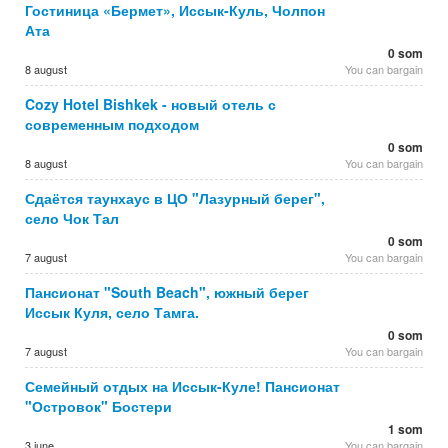
Гостиница «Бермет», Иссык-Куль, Чолпон
Ата
0 som
8 august
You can bargain
Cozy Hotel Bishkek - новый отель с
современным подходом
0 som
8 august
You can bargain
Сдаётся таунхаус в ЦО "Лазурный берег",
село Чок Тал
0 som
7 august
You can bargain
Пансионат "South Beach", южный берег
Иссык Куля, село Тамга.
0 som
7 august
You can bargain
Семейный отдых на Иссык-Куле! Пансионат
"Островок" Бостери
1 som
3 june
You can bargain