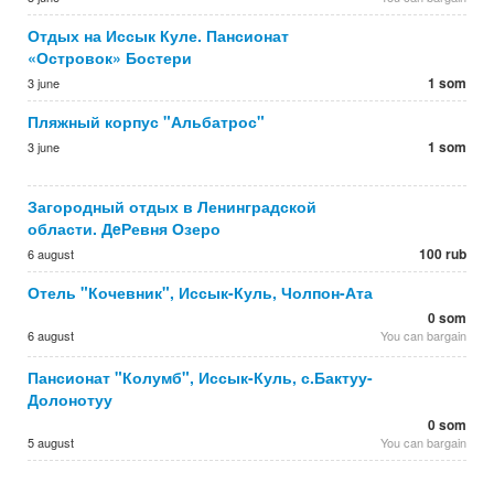
Отдых на Иссык Куле. Пансионат
«Островок» Бостери
1 som
3 june
Пляжный корпус "Альбатрос"
1 som
3 june
Загородный отдых в Ленинградской
области. ДeРевня Озеро
100 rub
6 august
Отель "Кочевник", Иссык-Куль, Чолпон-Ата
0 som
6 august
You can bargain
Пансионат "Колумб", Иссык-Куль, с.Бактуу-
Долонотуу
0 som
5 august
You can bargain