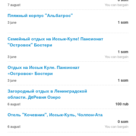
7 august
You can bargain
Пляжный корпус "Альбатрос"
1 som
3 june
Семейный отдых на Иссык-Куле! Пансионат
"Островок" Бостери
1 som
3 june
You can bargain
Отдых на Иссык Куле. Пансионат
«Островок» Бостери
1 som
3 june
Загородный отдых в Ленинградской
области. ДeРевня Озеро
100 rub
6 august
Отель "Кочевник", Иссык-Куль, Чолпон-Ата
0 som
6 august
You can bargain