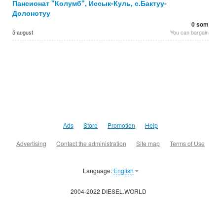
Пансионат "Колумб", Иссык-Куль, с.Бактуу-
Долонотуу
0 som
5 august
You can bargain
Ads
Store
Promotion
Help
Advertising
Contact the administration
Site map
Terms of Use
Language:
English
2004-2022 DIESEL.WORLD