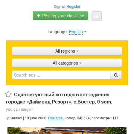
Sign
or
Register
Posting your classified
Language:
English
Home
All ads
All regions
Shops
All categories
Promotion
FAQ
Blog
Сдаётся уютный коттедж в коттеджном
городке «Даймонд Резорт», с.Бостер
,
0 som
,
you can bargain
Karakol
| 19 june 2026,
Reklama
, номер: 340524, просмотры: 111