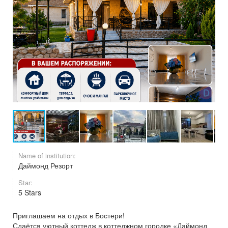
Name of institution:
Даймонд Резорт
Star:
5 Stars
Приглашаем на отдых в Бостери!
Сдаётся уютный коттедж в коттеджном городке «Даймонд