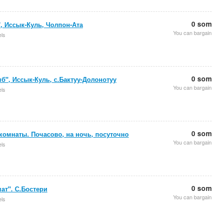
0 som
, Иссык-Куль, Чолпон-Ата
You can bargain
els
0 som
б", Иссык-Куль, с.Бактуу-Долонотуу
You can bargain
els
0 som
омнаты. Почасово, на ночь, посуточно
You can bargain
els
0 som
ат". С.Бостери
You can bargain
els