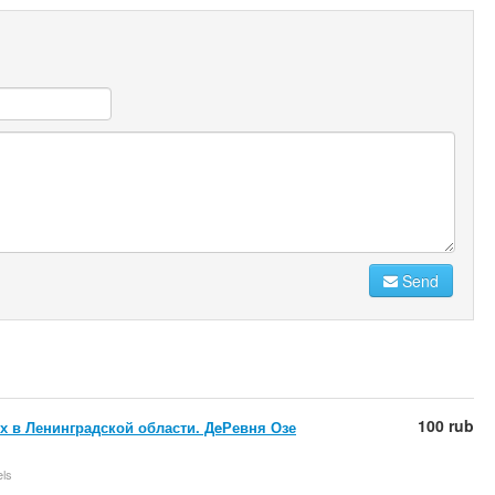
Send
100 rub
 в Ленинградской области. ДeРевня Озе
els