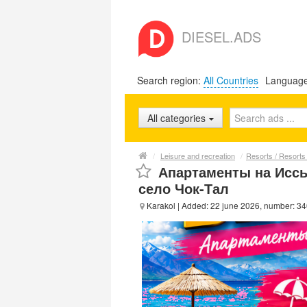
DIESEL.ADS
Search region:
All Countries
Languag
All categories
/
Leisure and recreation
/
Resorts / Resorts 
Апартаменты на Иссы
село Чок-Тал
Karakol
| Added: 22 june 2026, number: 3