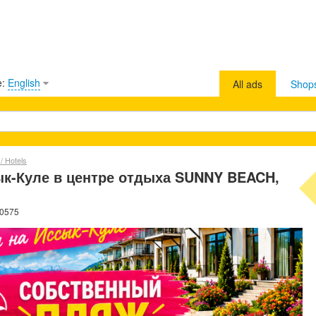
e:
English
All ads
Shop
/ Hotels
к-Куле в центре отдыха SUNNY BEACH,
40575