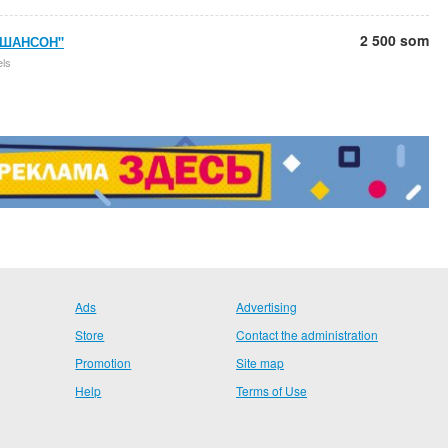
2 500 som
"ШАНСОН"
els
Ads
Advertising
Store
Contact the administration
Promotion
Site map
Help
Terms of Use