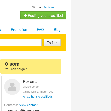
Sign
or
Register
Posting your classified
s
Promotion
FAQ
Blog
To find
0 som
You can bargain
Reklama
private person
Online with 27 march 2021
All author's classifieds
Contacts:
View contact
99x xxx xxxx
Phone.