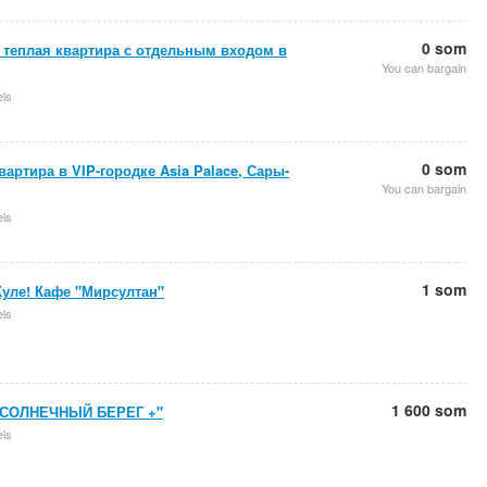
0 som
 теплая квартира с отдельным входом в
You can bargain
els
0 som
артира в VIP-городке Asia Palace, Сары-
You can bargain
els
1 som
уле! Кафе "Мирсултан"
els
1 600 som
"СОЛНЕЧНЫЙ БЕРЕГ +"
els