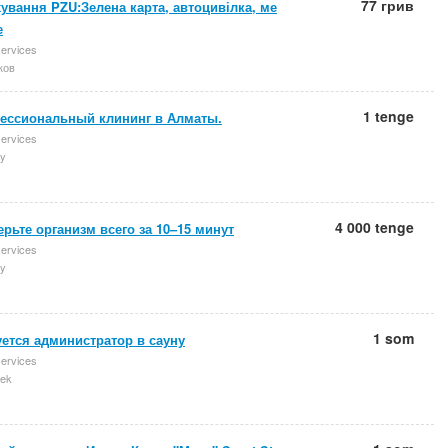
77 грив
ування PZU:Зелена карта, автоцивілка, ме
е
services
ков
1 tenge
ессиональный клининг в Алматы.
services
y
4 000 tenge
рьте организм всего за 10–15 минут
services
y
1 som
ется администратор в сауну
services
ek