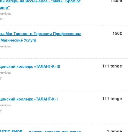
1 som
ий лагерь на Иссык-Куле - "Маяк" Sport St
Camp"
services
ek
150€
лка Маг Таролог в Германии Профессионал
 Магические Услуги
services
111 tenge
цинский колледж «ТАЛАНТ-К»!!!
services
y
111 tenge
цинский колледж «ТАЛАНТ-К»!
services
y
1 tenge
ASTIC SHOP — магазин товаров для взрос