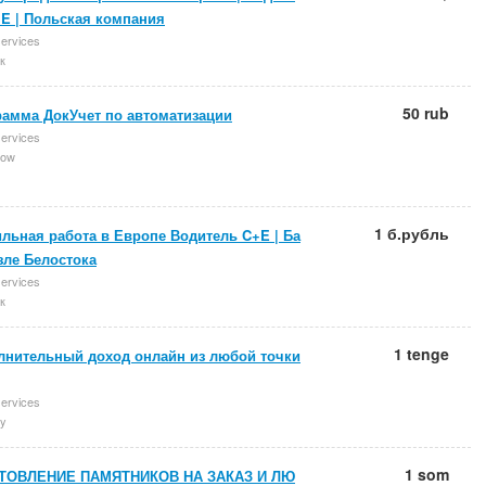
+E | Польская компания
services
к
50 rub
рамма ДокУчет по автоматизации
services
ow
1 б.рубль
льная работа в Европе Водитель C+E | Ба
зле Белостока
services
к
1 tenge
лнительный доход онлайн из любой точки
services
y
1 som
ТОВЛЕНИЕ ПАМЯТНИКОВ НА ЗАКАЗ И ЛЮ