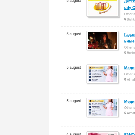
5 august
Детск
udy 
Other 
Bishk
5 august
Гада
ьные
Other 
Berlin
5 august
Меди
Other 
Almat
5 august
Меди
Other 
Almat
4 august
FANT