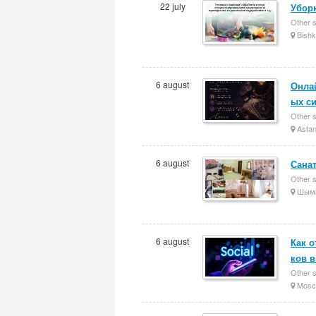
22 july
Уборк
Other 
Bishk
6 august
Онла
ых си
Other 
Asta
6 august
Сана
Other 
Шымк
6 august
Как о
ков в
Other 
Mosc