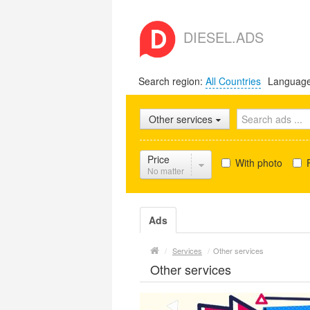
DIESEL.ADS
Search region:
All Countries
Languag
Other services
Price
With photo
F
No matter
Ads
/
Services
/
Other services
Other services