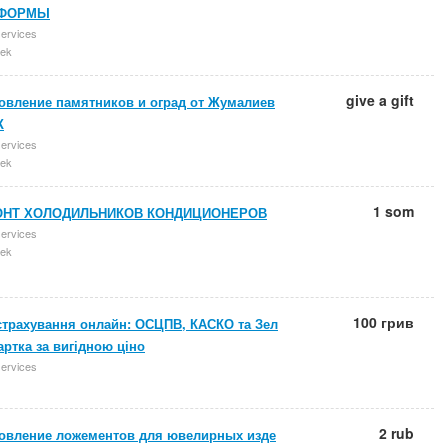
 ФОРМЫ
services
ek
give a gift
товление памятников и оград от Жумалиев
Ж
services
ek
1 som
НТ ХОЛОДИЛЬНИКОВ КОНДИЦИОНЕРОВ
services
ek
100 грив
страхування онлайн: ОСЦПВ, КАСКО та Зел
артка за вигідною ціно
services
2 rub
товление ложементов для ювелирных изде