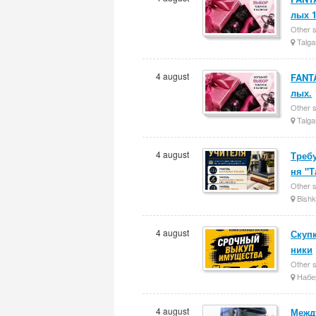
лых 1
Other 
Talga
4 august
FANT
лых.
Other 
Talga
4 august
Треб
ня "
Other 
Bishk
4 august
Скупк
ники
Other 
Набе
4 august
Межд