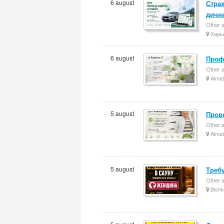
6 august
Страх
дичн
Other 
Харь
6 august
Проф
Other 
Almat
5 august
Прове
Other 
Almat
5 august
Требу
Other 
Bishk