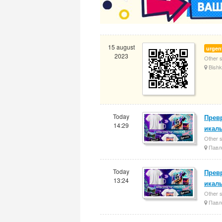
15 august
urgen
2023
Other 
Bishk
Today
Прев
14:29
икаль
Other 
Павл
Today
Прев
13:24
икал
Other 
Павл