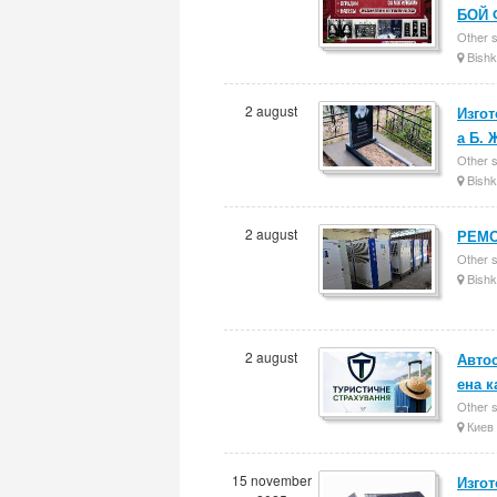
БОЙ
Other 
Bishk
2 august
Изго
а Б. 
Other 
Bishk
2 august
РЕМО
Other 
Bishk
2 august
Авто
ена к
Other 
Киев
15 november
Изго