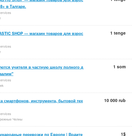
8+ в Талгаре.
services
r
1 tenge
ASTIC SHOP — магазин товаров для взрос
services
r
1 som
уются учителя в частную школу полного д
Таалим"
services
ek
10 000 rub
а смартфонов, инструмента, бытовой тех
services
режные Челны
1$
ународные перевозки по Европе | Водите