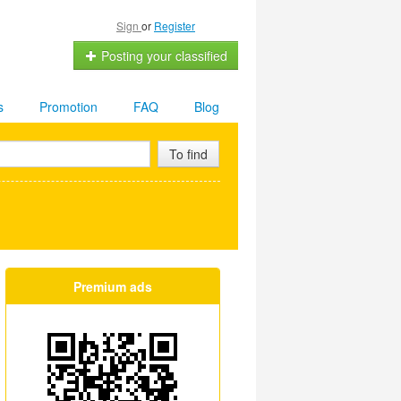
Sign
or
Register
Posting your classified
s
Promotion
FAQ
Blog
To find
Premium ads