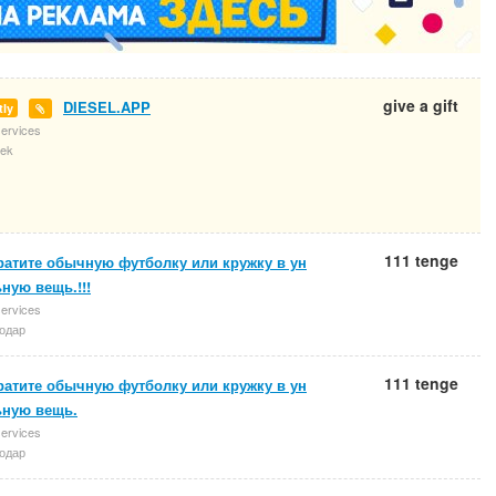
give a gift
DIESEL.APP
tly
services
ek
111 tenge
ратите обычную футболку или кружку в ун
ную вещь.!!!
services
одар
111 tenge
ратите обычную футболку или кружку в ун
ьную вещь.
services
одар