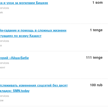
1 som
а и уход за могилами Бишкек
services
ek
1 tenge
йн-гадание и помощь в сложных жизненн
туациях по всему Казахст
services
na
111 tenge
торий «Айша-Биби
services
ент
100 rub
тслеживать изменения соцсетей без десят
кладок: SMN.today
services
ow