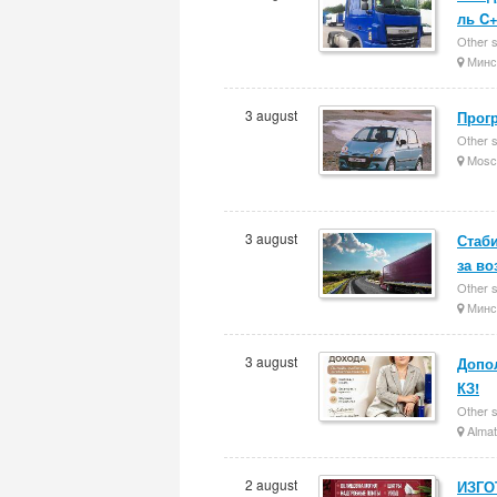
ль C
Other 
Минс
3 august
Прог
Other 
Mosc
3 august
Стаби
за во
Other 
Минс
3 august
Допо
КЗ!
Other 
Almat
2 august
ИЗГО