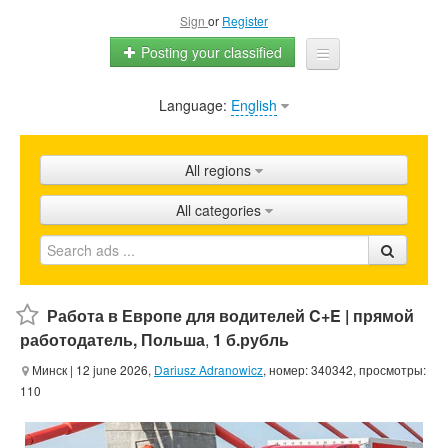
Sign
or
Register
Posting your classified
Language:
English
Home
All ads
All regions
Shops
All categories
Promotion
FAQ
Blog
Работа в Европе для водителей C+E | прямой
работодатель, Польша
,
1 б.рубль
Минск
| 12 june 2026,
Dariusz Adranowicz
, номер: 340342, просмотры:
110