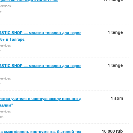
services
y
1 tenge
ASTIC SHOP — магазин товаров для взрос
8+ в Талгаре.
services
r
1 tenge
ASTIC SHOP — магазин товаров для взрос
services
r
1 som
уются учителя в частную школу полного д
Таалим"
services
ek
10 000 rub
а смартфонов, инструмента, бытовой тех