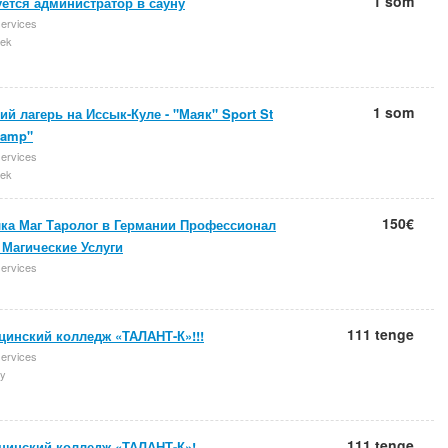
1 som
ется администратор в сауну
services
ek
1 som
ий лагерь на Иссык-Куле - "Маяк" Sport St
Camp"
services
ek
150€
лка Маг Таролог в Германии Профессионал
 Магические Услуги
services
111 tenge
цинский колледж «ТАЛАНТ-К»!!!
services
y
111 tenge
цинский колледж «ТАЛАНТ-К»!