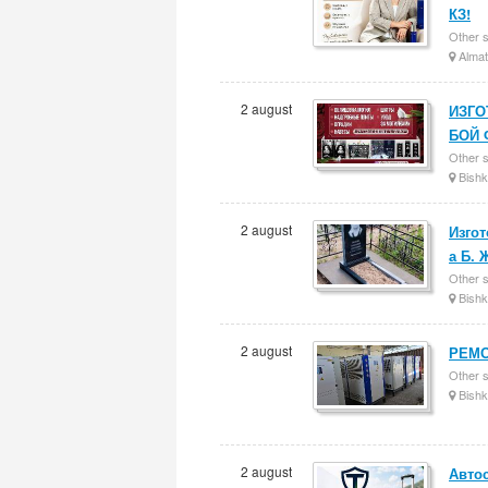
КЗ!
Other 
Almat
2 august
ИЗГО
БОЙ
Other 
Bishk
2 august
Изго
а Б. 
Other 
Bishk
2 august
РЕМО
Other 
Bishk
2 august
Авто