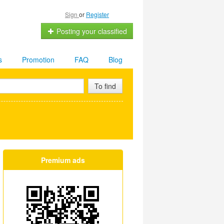
Sign
or
Register
Posting your classified
s
Promotion
FAQ
Blog
To find
Premium ads