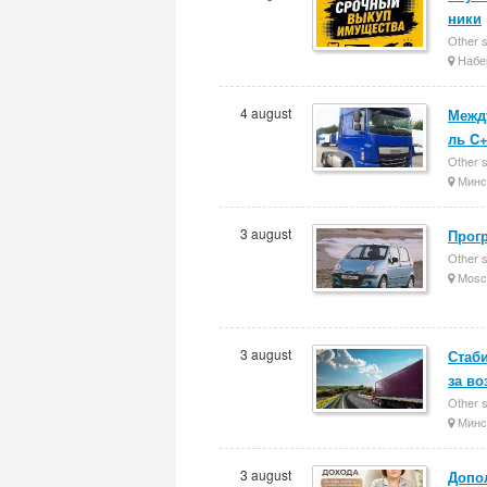
ники
Other 
Набе
4 august
Межд
ль C
Other 
Минс
3 august
Прог
Other 
Mosc
3 august
Стаби
за во
Other 
Минс
3 august
Допо