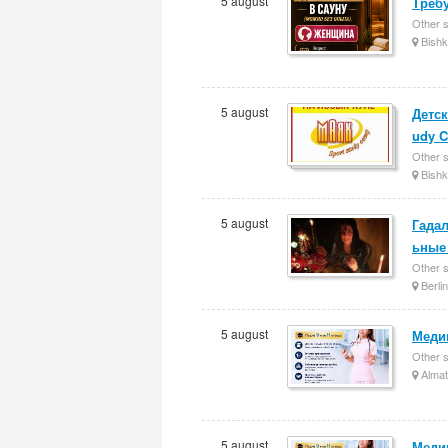
5 august
Требу
Other 
Bishk
5 august
Детск
udy 
Other 
Bishk
5 august
Гада
ьные
Other 
Berlin
5 august
Меди
Other 
Almat
5 august
Меди