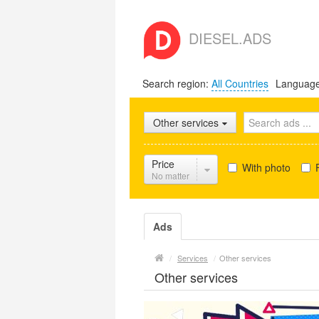
DIESEL.ADS
Search region:
All Countries
Languag
Other services
Price
With photo
F
No matter
Ads
/
Services
/
Other services
Other services