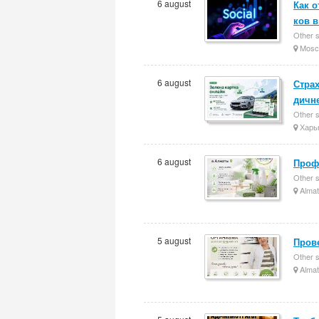
6 august
Как о
ков в
Other 
Mosc
6 august
Страх
дичн
Other 
Харь
6 august
Проф
Other 
Almat
5 august
Прове
Other 
Almat