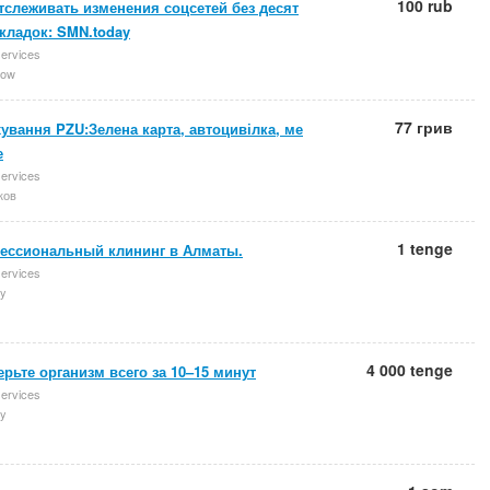
100 rub
тслеживать изменения соцсетей без десят
кладок: SMN.today
services
ow
77 грив
ування PZU:Зелена карта, автоцивілка, ме
е
services
ков
1 tenge
ессиональный клининг в Алматы.
services
y
4 000 tenge
рьте организм всего за 10–15 минут
services
y