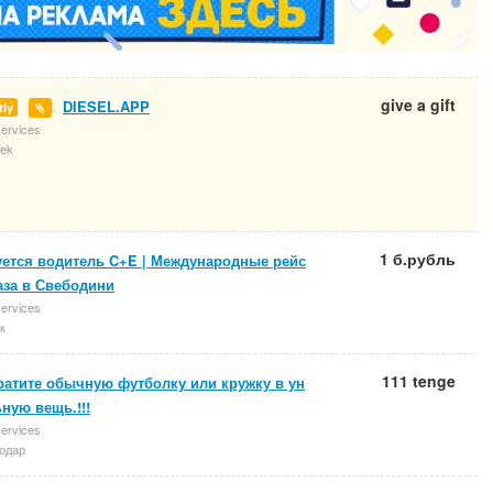
give a gift
DIESEL.APP
tly
services
ek
1 б.рубль
уется водитель C+E | Международные рейс
аза в Свебодини
services
к
111 tenge
ратите обычную футболку или кружку в ун
ную вещь.!!!
services
одар