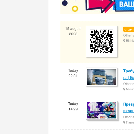
15 august
urgen
2023
Other 
Bishk
Today
Треб
22:31
ы | Б
Other 
Минс
Today
Прев
14:29
икаль
Other 
Павл