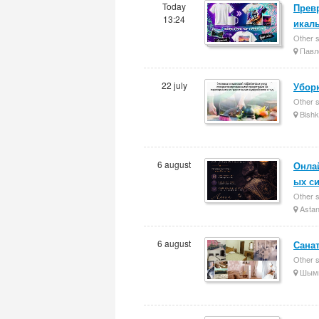
Today
Прев
13:24
икал
Other 
Павл
22 july
Уборк
Other 
Bishk
6 august
Онла
ых си
Other 
Asta
6 august
Сана
Other 
Шымк