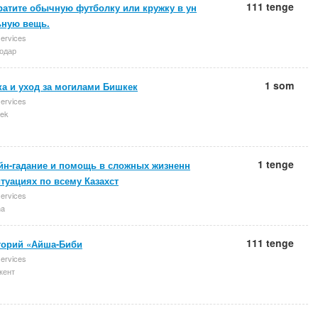
111 tenge
ратите обычную футболку или кружку в ун
ьную вещь.
services
одар
1 som
а и уход за могилами Бишкек
services
ek
1 tenge
йн-гадание и помощь в сложных жизненн
туациях по всему Казахст
services
na
111 tenge
торий «Айша-Биби
services
ент