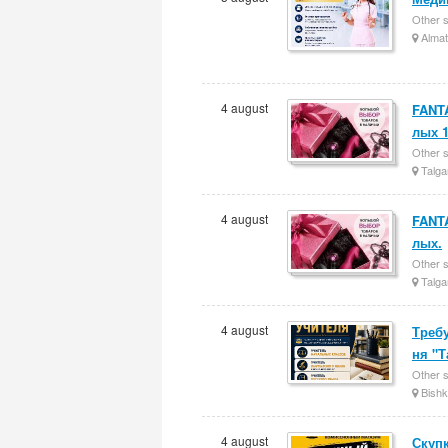
Other 
Almat
4 august
FANT
лых 1
Other 
Talga
4 august
FANT
лых.
Other 
Talga
4 august
Треб
ня "
Other 
Bishk
4 august
Скупк