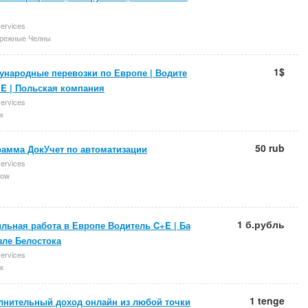
services
режные Челны
1$
ународные перевозки по Европе | Водите
+E | Польская компания
services
к
50 rub
рамма ДокУчет по автоматизации
services
ow
1 б.рубль
льная работа в Европе Водитель C+E | Ба
зле Белостока
services
к
1 tenge
лнительный доход онлайн из любой точки