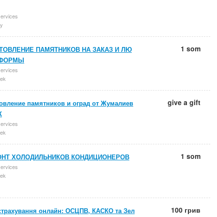
services
y
1 som
ТОВЛЕНИЕ ПАМЯТНИКОВ НА ЗАКАЗ И ЛЮ
 ФОРМЫ
services
ek
give a gift
товление памятников и оград от Жумалиев
Ж
services
ek
1 som
НТ ХОЛОДИЛЬНИКОВ КОНДИЦИОНЕРОВ
services
ek
100 грив
страхування онлайн: ОСЦПВ, КАСКО та Зел