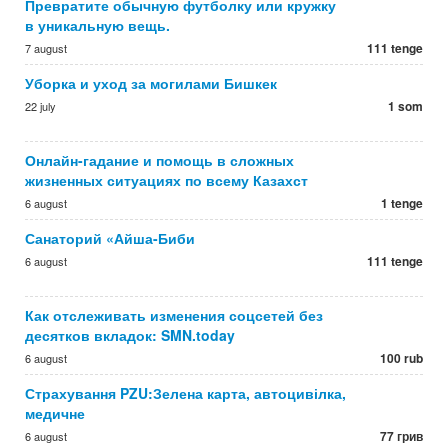
Превратите обычную футболку или кружку
в уникальную вещь.
111 tenge
7 august
Уборка и уход за могилами Бишкек
1 som
22 july
Онлайн-гадание и помощь в сложных
жизненных ситуациях по всему Казахст
1 tenge
6 august
Санаторий «Айша-Биби
111 tenge
6 august
Как отслеживать изменения соцсетей без
десятков вкладок: SMN.today
100 rub
6 august
Страхування PZU:Зелена карта, автоцивілка,
медичне
77 грив
6 august