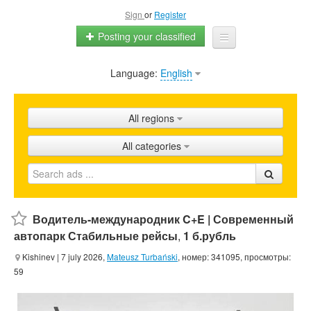
Sign
or
Register
Posting your classified
Language:
English
Home
All ads
All regions
Shops
All categories
Promotion
FAQ
Blog
Водитель-международник C+E | Современный
автопарк Стабильные рейсы
,
1 б.рубль
Kishinev
| 7 july 2026,
Mateusz Turbański
, номер: 341095, просмотры:
59