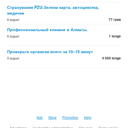
Страхування PZU:Зелена карта, автоцивілка,
медичне
77 грив
6 august
Профессиональный клининг в Алматы.
1 tenge
6 august
Проверьте организм всего за 10–15 минут
4 000 tenge
5 august
Ads
Store
Promotion
Help
Advertising
Contact the administration
Site map
Terms of Use