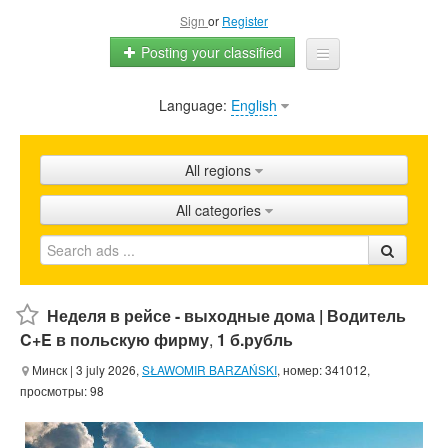
Sign
or
Register
Posting your classified
Language:
English
Home
All ads
All regions
Shops
All categories
Promotion
FAQ
Blog
Неделя в рейсе - выходные дома | Водитель
C+E в польскую фирму
,
1 б.рубль
Минск
| 3 july 2026,
SŁAWOMIR BARZAŃSKI
, номер: 341012,
просмотры: 98