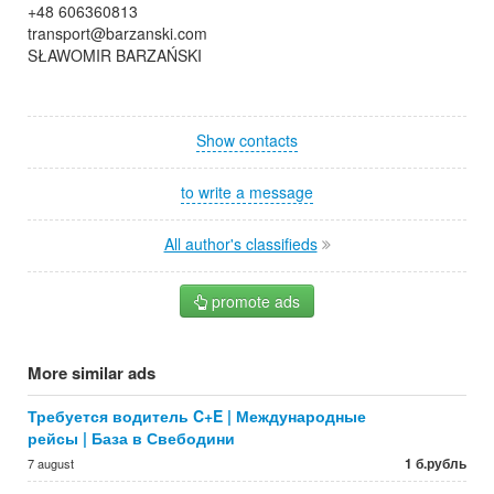
+48 606360813
transport@barzanski.com
SŁAWOMIR BARZAŃSKI
Show contacts
to write a message
All author's classifieds
promote ads
More similar ads
Требуется водитель C+E | Международные
рейсы | База в Свебодини
1 б.рубль
7 august