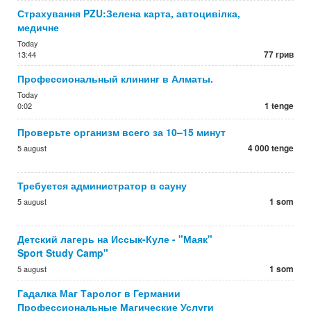
Страхування PZU:Зелена карта, автоцивілка,
медичне
Today
77 грив
13:44
Профессиональный клининг в Алматы.
Today
1 tenge
0:02
Проверьте организм всего за 10–15 минут
4 000 tenge
5 august
Требуется администратор в сауну
1 som
5 august
Детский лагерь на Иссык-Куле - "Маяк"
Sport Study Camp"
1 som
5 august
Гадалка Маг Таролог в Германии
Профессиональные Магические Услуги