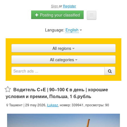
Sign
or
Register
Posting your classified
Language:
English
Home
All ads
All regions
Shops
All categories
Promotion
FAQ
Blog
Водитель C+E | 90–100 € в день | хорошие
условия и премии, Польша
,
1 б.рубль
Ташкент
| 29 may 2026,
Łukasz
, номер: 339941, просмотры: 90