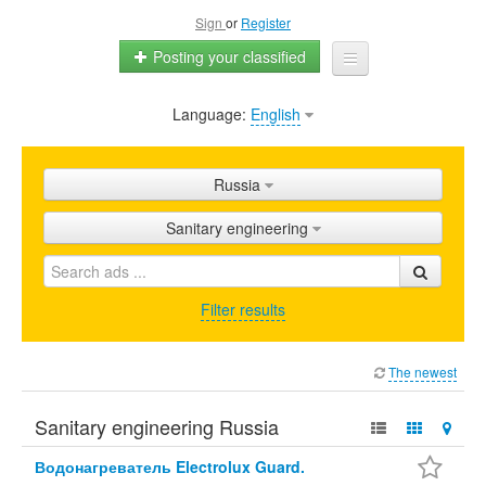
Sign
or
Register
Posting your classified
Language:
English
Home
All ads
Russia
Shops
Sanitary engineering
Promotion
FAQ
Filter results
Blog
The newest
Sanitary engineering Russia
Водонагреватель Electrolux Guard.