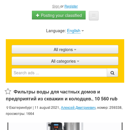
Sign
or
Register
Posting your classified
Language:
English
Home
All ads
All regions
Shops
All categories
Promotion
FAQ
Blog
Фильтры воды для частных домов и
предприятий из скважин и колодцев.
,
10 560 rub
Екатеринбург
| 11 august 2021,
Алексей Дмитриевич
, номер: 259338,
просмотры: 1664