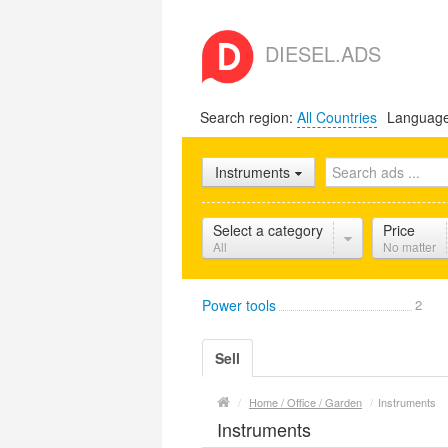
DIESEL.ADS
Search region:
All Countries
Languag
Instruments
Select a category
Price
All
No matter
Power tools
2
Sell
/
Home / Office / Garden
/
Instruments
Instruments