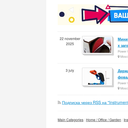
22 november
Мини
2025
х заг
Power 
Mosc
3 july
Держа
фова
Power 
Mosc
Подписка через RSS на "Instrument
Main Categories
Home / Office / Garden
In