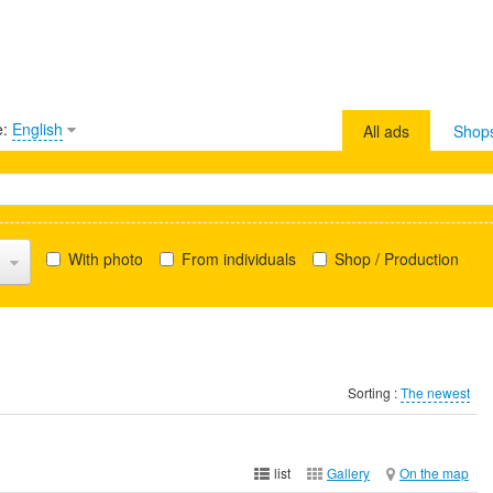
e:
English
All ads
Shop
With photo
From individuals
Shop / Production
Sorting :
The newest
list
Gallery
On the map