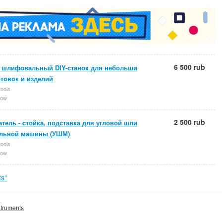
6 500 rub
 шлифовальный DIY-станок для небольши
отовок и изделий
tools
ow
2 500 rub
тель - стойка, подставка для угловой шли
льной машины (УШМ)
tools
ow
s"
struments