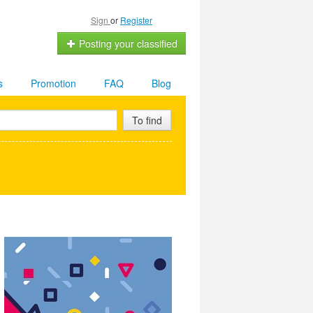
Sign
or
Register
Posting your classified
s
Promotion
FAQ
Blog
To find