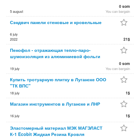
0 som
5 august
You can bargain
Сэндвич панели стеновые и кровельные
6 july
21$
2022
Пенофол - отражающая тепло-паро-
шумоизоляция из алюминиевой фольги
0 som
19 july
You can bargain
Купить тротуарную плитку в Луганске ООО
"ТК ВПС"
1$
18 july
Магазин инструментов в Луганске и ЛНР
1$
16 july
Эластомерный материал МЭК МАГЭЛАСТ
К-1 Ecobit Жидкая Резина Кровля