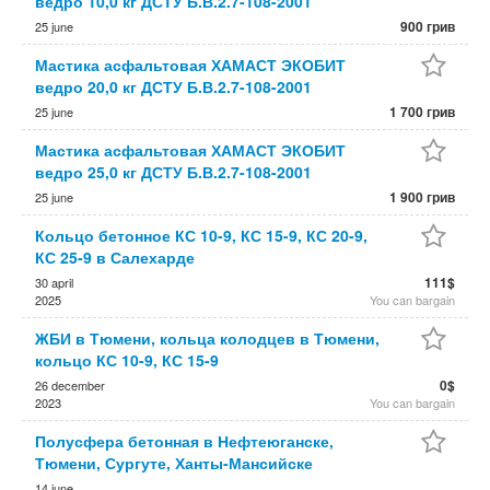
ведро 10,0 кг ДСТУ Б.В.2.7-108-2001
900 грив
25 june
Мастика асфальтовая ХАМАСТ ЭКОБИТ
ведро 20,0 кг ДСТУ Б.В.2.7-108-2001
1 700 грив
25 june
Мастика асфальтовая ХАМАСТ ЭКОБИТ
ведро 25,0 кг ДСТУ Б.В.2.7-108-2001
1 900 грив
25 june
Кольцо бетонное КС 10-9, КС 15-9, КС 20-9,
КС 25-9 в Салехарде
111$
30 april
2025
You can bargain
ЖБИ в Тюмени, кольца колодцев в Тюмени,
кольцо КС 10-9, КС 15-9
0$
26 december
2023
You can bargain
Полусфера бетонная в Нефтеюганске,
Тюмени, Сургуте, Ханты-Мансийске
14 june