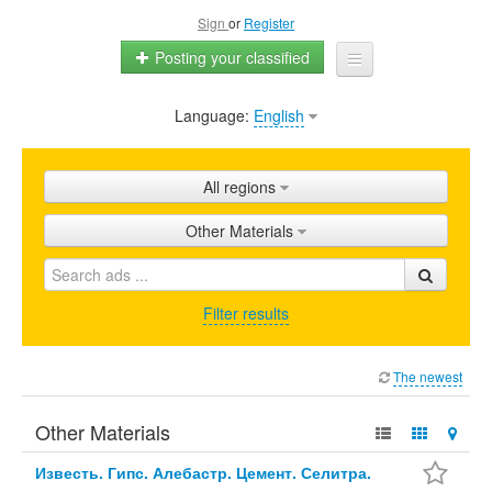
Sign
or
Register
Posting your classified
Language:
English
Home
All ads
All regions
Shops
Other Materials
Promotion
FAQ
Filter results
Blog
The newest
Other Materials
Известь. Гипс. Алебастр. Цемент. Селитра.