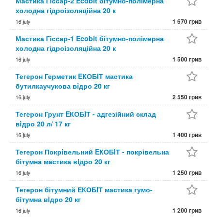
Мастика Гіссар-2 Ecobit бітумно-полімерна
холодна гідроізоляційна 20 к
1 670 грив
16 july
Мастика Гіссар-1 Ecobit бітумно-полімерна
холодна гідроізоляційна 20 к
1 500 грив
16 july
Тегерон Герметик EКОБIТ мастика
бутилкаучукова вiдро 20 кг
2 550 грив
16 july
Тегерон Грунт EКОБIТ - адгезійний склад
вiдро 20 л/ 17 кг
1 400 грив
16 july
Тегерон Покрiвельний EКОБIТ - покрівельна
бітумна мастика вiдро 20 кг
1 250 грив
16 july
Тегерон бітумний ЕКОБIТ мастика гумо-
бітумна вiдро 20 кг
1 200 грив
16 july