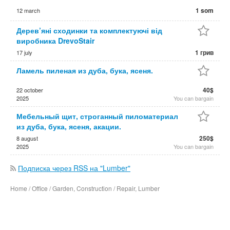
1 som
12 march
Дерев’яні сходинки та комплектуючі від
виробника DrevoStair
1 грив
17 july
Ламель пиленая из дуба, бука, ясеня.
40$
22 october
2025
You can bargain
Мебельный щит, строганный пиломатериал
из дуба, бука, ясеня, акации.
250$
8 august
2025
You can bargain
Подписка через RSS на "Lumber"
Home / Office / Garden, Construction / Repair, Lumber