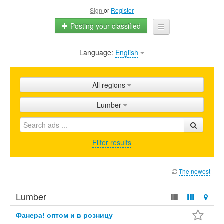
Sign
or
Register
Posting your classified
Language:
English
Home
All ads
All regions
Shops
Lumber
Promotion
FAQ
Filter results
Blog
The newest
Lumber
Фанера! оптом и в розницу