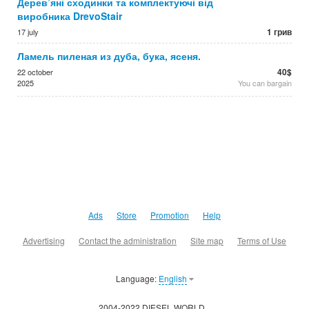
Дерев’яні сходинки та комплектуючі від
виробника DrevoStair
1 грив
17 july
Ламель пиленая из дуба, бука, ясеня.
40$
22 october
2025
You can bargain
Ads
Store
Promotion
Help
Advertising
Contact the administration
Site map
Terms of Use
Language:
English
2004-2022 DIESEL.WORLD