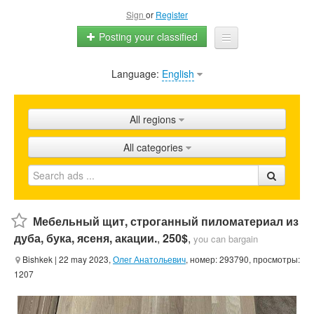
Sign
or
Register
Posting your classified
Language:
English
Home
All ads
All regions
Shops
All categories
Promotion
FAQ
Blog
Мебельный щит, строганный пиломатериал из
дуба, бука, ясеня, акации.
,
250$
,
you can bargain
Bishkek
| 22 may 2023,
Олег Анатольевич
, номер: 293790, просмотры:
1207