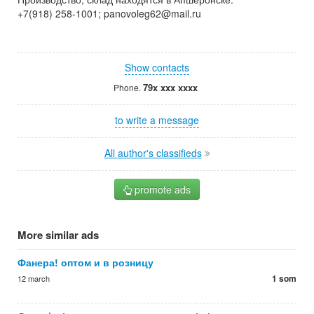
+7(918) 258-1001; panovoleg62@mail.ru
Show contacts
79x xxx xxxx
Phone.
to write a message
All author's classifieds
promote ads
More similar ads
Фанера! оптом и в розницу
1 som
12 march