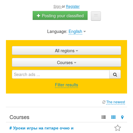
Sign
or
Register
Posting your classified
Language:
English
Home
All ads
All regions
Shops
Courses
Promotion
FAQ
Filter results
Blog
The newest
Courses
# Уроки игры на гитаре очно и