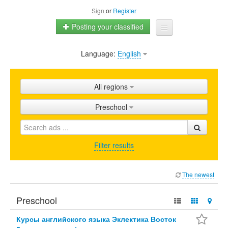
Sign
or
Register
Posting your classified
Language:
English
Home
All ads
All regions
Shops
Preschool
Promotion
FAQ
Filter results
Blog
The newest
Preschool
Курсы английского языка Эклектика Восток