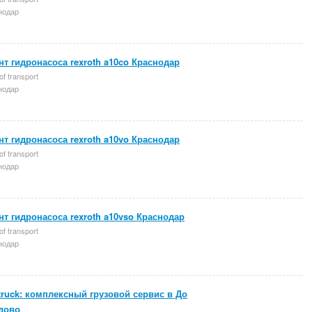
нодар
т гидронасоса rexroth a10co Краснодар
of transport
нодар
т гидронасоса rexroth a10vo Краснодар
of transport
нодар
т гидронасоса rexroth a10vso Краснодар
of transport
нодар
truck: комплексный грузовой сервис в До
дово