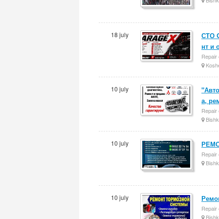
18 july
СТО 
нт и
Repair 
Kosh
10 july
"Авт
а, ре
Repair 
Bishk
10 july
РЕМО
Repair 
Bishk
10 july
Ремо
Repair 
Bishk