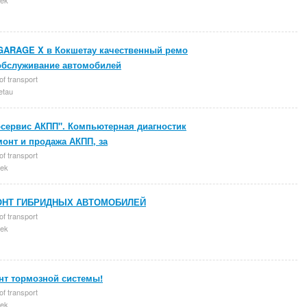
GARAGE X в Кокшетау качественный ремо
 обслуживание автомобилей
of transport
etau
осервис АКПП". Компьютерная диагностик
монт и продажа АКПП, за
of transport
ek
НТ ГИБРИДНЫХ АВТОМОБИЛЕЙ
of transport
ek
нт тормозной системы!
of transport
ek