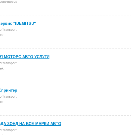
ропетровск
сервис "IDEMITSU"
of transport
ek
Я МОТОРС АВТО УСЛУГИ
of transport
ek
Спринтер
of transport
ek
ДА ЗОНД НА ВСЕ МАРКИ АВТО
of transport
ek