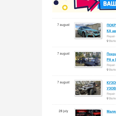
7 august
ПОКР
КА а
Repair 
Bishk
7 august
Покр
РА в 
Repair 
Bishk
7 august
КУЗО
УЗОВ
Repair 
Bishk
28 july
Маля