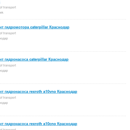
и
of transport
ek
т гидромотора caterpillar Краснодар
of transport
нодар
т гидронасоса caterpillar Краснодар
of transport
нодар
т гидронасоса rexroth a10vno Краснодар
of transport
нодар
т гидронасоса rexroth a10cno Краснодар
of transport