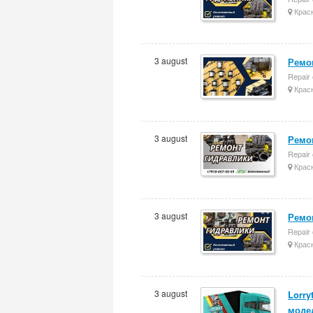
Крас
3 august
Ремон
Repair 
Крас
3 august
Ремон
Repair 
Крас
3 august
Ремон
Repair 
Крас
3 august
Lorry
моде