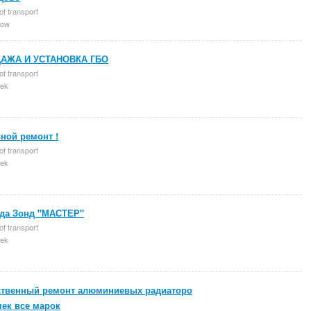
of transport
ow
АЖА И УСТАНОВКА ГБО
of transport
ek
ной ремонт !
of transport
ek
да Зонд "МАСТЕР"
of transport
ek
ственный ремонт алюминиевых радиаторо
чек все марок