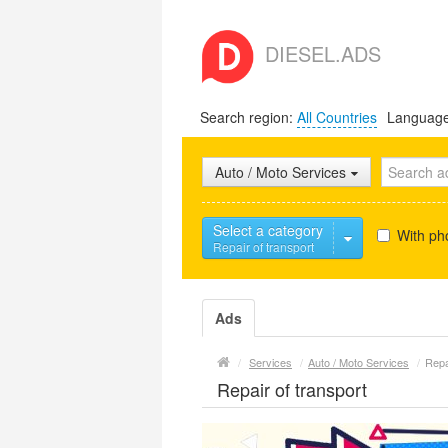
DIESEL.ADS
Search region:
All Countries
Languag
Auto / Moto Services
Select a category
With ph
Repair of transport
Ads
/
Services
/
Auto / Moto Services
/
Repa
Repair of transport