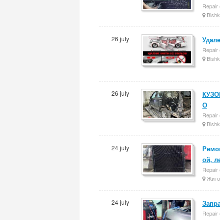
Repair 
Bishk
26 july
Удале
Repair 
Bishk
26 july
КУЗО
О
Repair 
Bishk
24 july
Ремон
ой, л
Repair 
Жито
24 july
Запр
Repair 