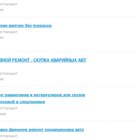
of transport
ek
ние вмятин без покраски
of transport
ek
ВНОЙ РЕМОНТ , СКУПКА АВАРИЙНЫХ АВТ
of transport
ek
т радиатopoв и интеркулеров для грузов
егковой и спецтехники
of transport
мир
авка фреоном ремонт кoндиционера авто
of transport