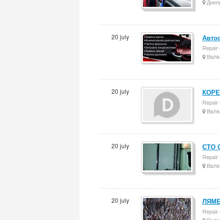
Днеп
20 july
Авто
Repair 
Bishk
20 july
КОРЕ
Repair 
Bishk
20 july
СТО 
Repair 
Bishk
20 july
ЛЯМБ
Repair 
Bishk