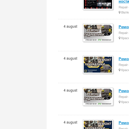
ност
Repair 
Bishk
4 august
Ремон
Repair 
Крас
4 august
Ремон
Repair 
Крас
4 august
Ремон
Repair 
Крас
4 august
Ремон
Repair 