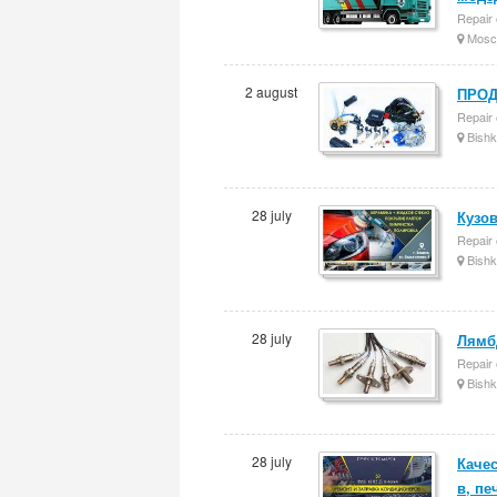
Repair 
Mosc
2 august
ПРОД
Repair 
Bishk
28 july
Кузов
Repair 
Bishk
28 july
Лямб
Repair 
Bishk
28 july
Каче
в, пе