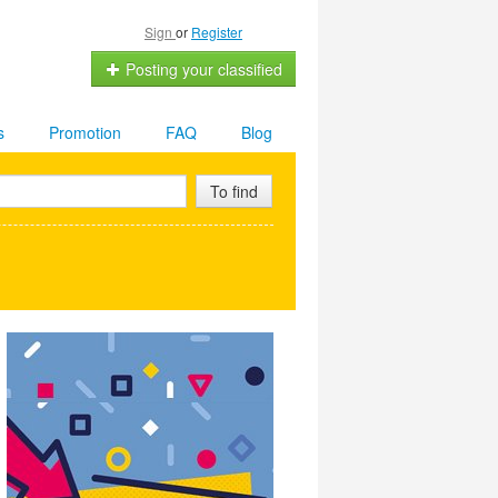
Sign
or
Register
Posting your classified
s
Promotion
FAQ
Blog
To find