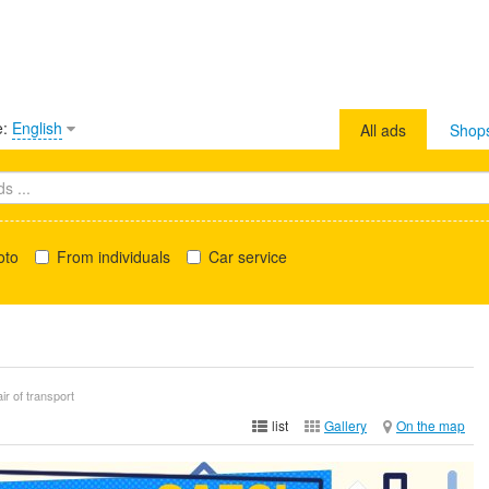
e:
English
All ads
Shop
oto
From individuals
Car service
ir of transport
list
Gallery
On the map