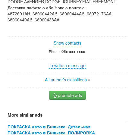
DODGE AVENGER,DODGE JOURNEY,FIAT FREEMONT.
Доставка лафетою або Новою поштою.
4872691AH, 68060442AB, 68060444AB, 68072176AA,
68060440AB, 68060438AA
Show contacts
06x xxx xxxx
Phone.
to write a message
All author's classifieds
promote ads
More similar ads
ПОКРАСКА авто в Бишкеке. Детальная
ПОКРАСКА авто в Бишкеке. ПОЛИРОВКА