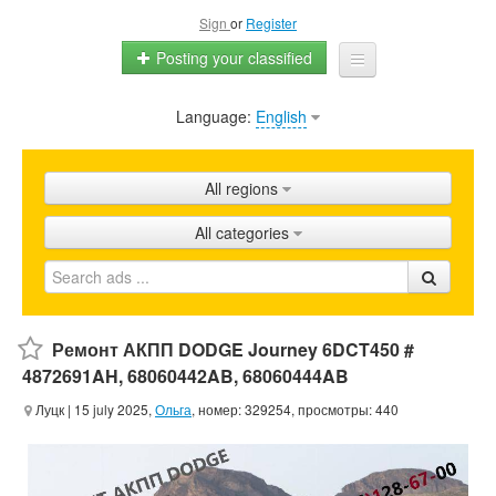
Sign
or
Register
Posting your classified
Language:
English
Home
All ads
All regions
Shops
All categories
Promotion
FAQ
Blog
Ремонт АКПП DODGE Journey 6DCT450 #
4872691AH, 68060442AB, 68060444AB
Луцк
| 15 july 2025,
Ольга
, номер: 329254, просмотры: 440