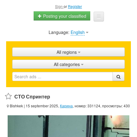
Sign
or
Register
Posting your classified
Language:
English
Home
All ads
All regions
Shops
All categories
Promotion
FAQ
Blog
СТО Спринтер
Bishkek
| 15 september 2025,
Карина
, номер: 331124, просмотры: 430