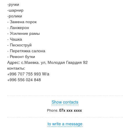
-ручки
-шарнир
-ролики
- Замена порок
- Ланжерон
- Усиление рамы
- Чашка
- Пескоструй
- Перетяжка салона
- Ремонт бутки
Адрес: с.Маевка. ул, Молодая Гвардия 92
контакты:
+996 707 755 993 W/a
+996 556 024 848
Show contacts
07x xxx xxxx
Phone.
to write a message