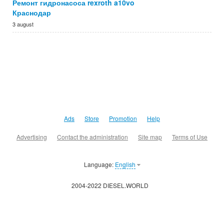
Ремонт гидронасоса rexroth a10vo
Краснодар
3 august
Ads
Store
Promotion
Help
Advertising
Contact the administration
Site map
Terms of Use
Language:
English
2004-2022 DIESEL.WORLD