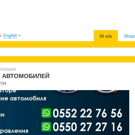
e:
English
All ads
Shop
of transport
Х АВТОМОБИЛЕЙ
7704