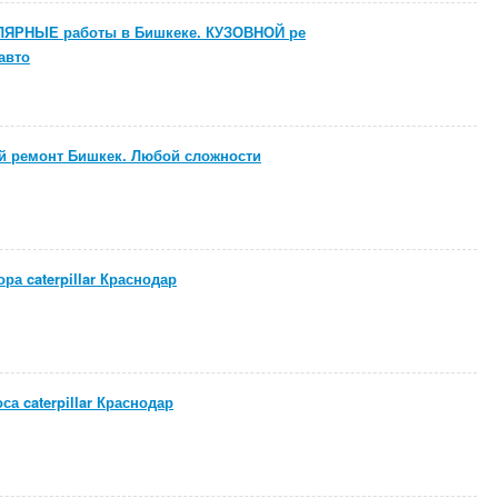
ЯРНЫЕ работы в Бишкеке. КУЗОВНОЙ ре
авто
й ремонт Бишкек. Любой сложности
ра caterpillar Краснодар
а caterpillar Краснодар