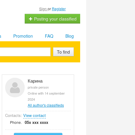
Sign
or
Register
Posting your classified
s
Promotion
FAQ
Blog
To find
Карина
private person
Online with 14 september
2024
All author's classifieds
Contacts:
View contact
05x xxx xxxx
Phone.