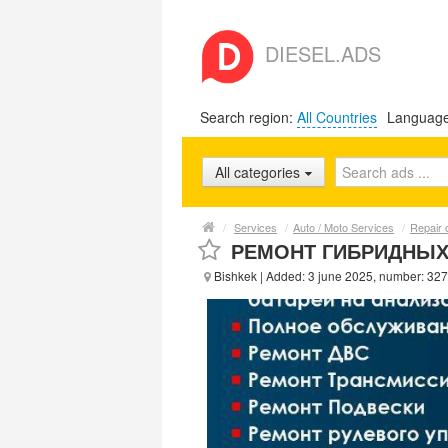
DIESEL.ADS
Search region:
All Countries
Languag
All categories
/
Services
/
Auto / Moto Services
/
Repair 
РЕМОНТ ГИБРИДНЫ
Bishkek
| Added: 3 june 2025, number: 32