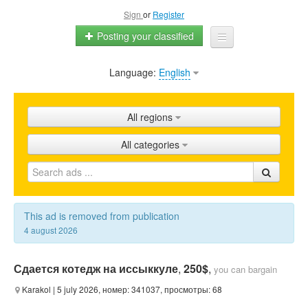
Sign
or
Register
Posting your classified
Language:
English
Home
All ads
All regions
Shops
All categories
Promotion
FAQ
Blog
This ad is removed from publication
4 august 2026
Сдается котедж на иссыккуле
,
250$
,
you can bargain
Karakol
| 5 july 2026, номер: 341037, просмотры: 68