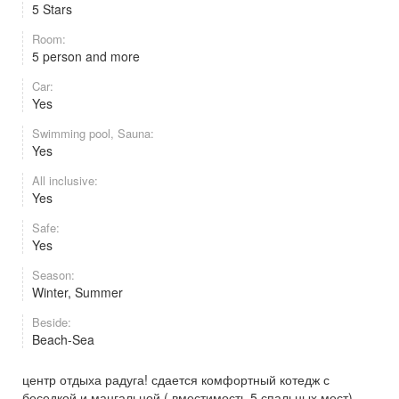
5 Stars
Room:
5 person and more
Car:
Yes
Swimming pool, Sauna:
Yes
All inclusive:
Yes
Safe:
Yes
Season:
Winter, Summer
Beside:
Beach-Sea
центр отдыха радуга! сдается комфортный котедж с
беседкой и мангальной ( вместимость 5 спальных мест)