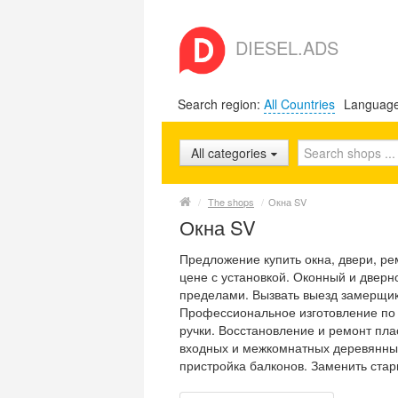
DIESEL.ADS
Search region:
All Countries
Languag
All categories
/
The shops
/
Окна SV
Окна SV
Предложение купить окна, двери, ре
цене с установкой. Оконный и дверно
пределами. Вызвать выезд замерщик
Профессиональное изготовление по 
ручки. Восстановление и ремонт пл
входных и межкомнатных деревянных
пристройка балконов. Заменить стар