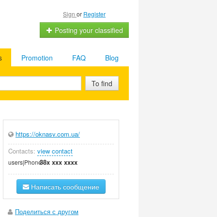
Sign
or
Register
Posting your classified
s
Promotion
FAQ
Blog
To find
https://oknasv.com.ua/
Contacts:
view contact
38x xxx xxxx
users|Phone
Написать сообщение
Поделиться с другом