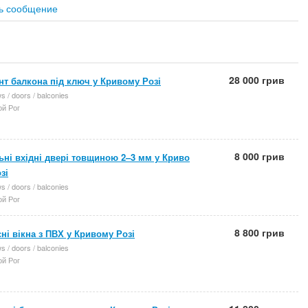
ь сообщение
28 000 грив
т балкона під ключ у Кривому Розі
 / doors / balconies
й Рог
8 000 грив
ьні вхідні двері товщиною 2–3 мм у Криво
зі
 / doors / balconies
й Рог
8 800 грив
ні вікна з ПВХ у Кривому Розі
 / doors / balconies
й Рог