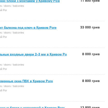
11 800 грив
нні блоки з монтажем у Кривому Розі
 / doors / balconies
й Рог
33 000 грив
нт балкона под ключ в Кривом Роге
 / doors / balconies
й Рог
8 000 грив
льные входные двери 2–3 мм в Кривом Ро
 / doors / balconies
й Рог
8 800 грив
еменные окна ПВХ в Кривом Роге
 / doors / balconies
й Рог
13 800 грив
онные блоки с установкой в Кривом Роге