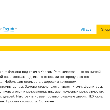
e:
English
All ads
Shop
монт балкона под ключ в Кривом Роге качественные по низкой
й евро монтаж под ключ с откосами по городу и за его
а. Небольшая стоимость с хорошим качеством.
низким ценам. Замена стеклопакета, уплотнителя, фурнитуры,
астиковых окон и металлопластиковые, железных металлических
 дверей. Изготовить новые противопожарные двери, ПВХ окна,
ые. Просчет стоимости. Остеклен