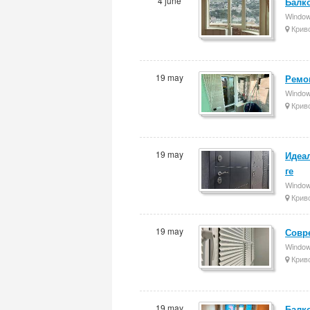
4 june
Балко
Windows
Криво
19 may
Ремо
Windows
Криво
19 may
Идеа
ге
Windows
Криво
19 may
Совр
Windows
Криво
19 may
Балк