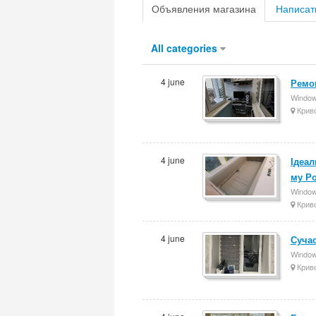
Объявления магазина
Написат
All categories
4 june
Ремон
Windows
Криво
4 june
Ідеал
му Ро
Windows
Криво
4 june
Сучас
Windows
Криво