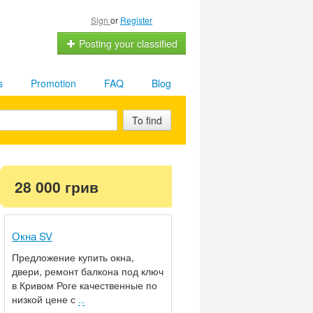
Sign
or
Register
Posting your classified
s
Promotion
FAQ
Blog
To find
28 000 грив
Окна SV
Предложение купить окна,
двери, ремонт балкона под ключ
в Кривом Роге качественные по
низкой цене с
...