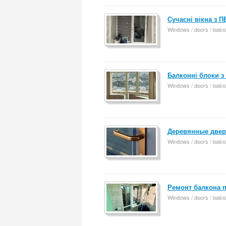
Сучасні вікна з П
Windows / doors / balco
Балконні блоки з
Windows / doors / balco
Деревянные двери
Windows / doors / balco
Ремонт балкона 
Windows / doors / balco