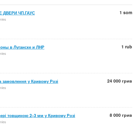
1 som
 ДВЕРИ ЧП.ГАУС
nies
1 rub
коны в Луганске и ЛНР
nies
24 000 грив
на замовлення у Кривому Розі
nies
8 000 грив
двері товщиною 2–3 мм у Кривому Розі
nies