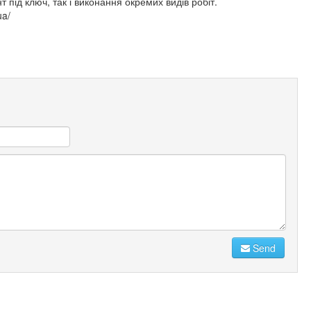
 під ключ, так і виконання окремих видів робіт.
ua/
Send