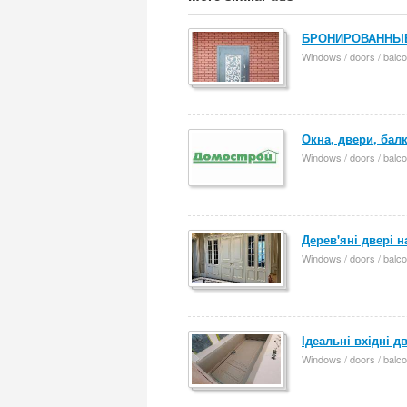
БРОНИРОВАННЫЕ
Windows / doors / balco
Окна, двери, бал
Windows / doors / balco
Дерев'яні двері 
Windows / doors / balco
Ідеальні вхідні 
Windows / doors / balco