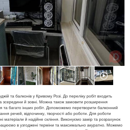
ій та балконів у Кривому Розі. До переліку робіт входить
ка зсередини й зовні. Можна також замовити розширення
ня та багато інших робіт. Допоможемо перетворити балконний
ання речей, відпочинку, творчості або роботи. Для роботи
ні матеріали й надійне скління. Виконуємо замір та розрахунок
рацюємо в узгоджені терміни та максимально акуратно. Можемо