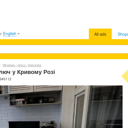
e:
English
All ads
Shop
/
Windows / doors / balconies
люч у Кривому Розі
 340112