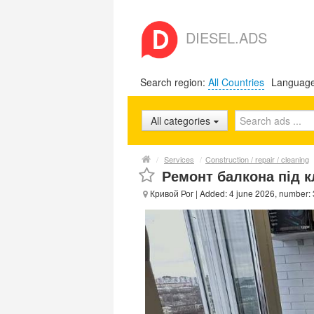
DIESEL.ADS
Search region:
All Countries
Languag
All categories
/
Services
/
Construction / repair / cleaning
Ремонт балкона під к
Кривой Рог
| Added: 4 june 2026, number: