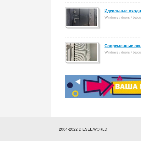
Идеальные входн
Windows / doors / balco
Современные окн
Windows / doors / balco
2004-2022 DIESEL.WORLD