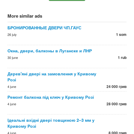
More similar ads
БРОНИРОВАННЫЕ ДВЕРИ ЧП.ГАУС
1 som
26 july
Окна, двери, балконы в Луганске и ЛНР
1 rub
30 june
Дерев'яні двері на замовлення у Кривому
Розі
24 000 грив
4 june
Ремонт балкона під ключ у Кривому Розі
28 000 грив
4 june
Ідеальні вхідні двері товщиною 2–3 мм у
Кривому Розі
8 000 грив
4 june