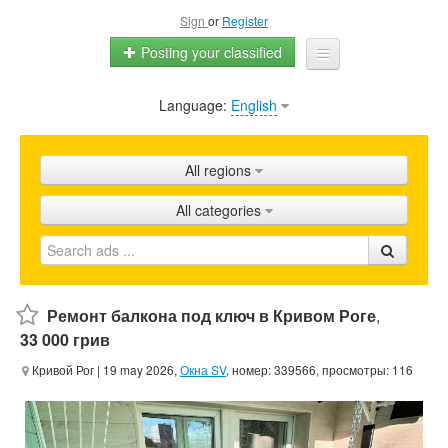
Sign
or
Register
Posting your classified
Language:
English
Home
All ads
All regions
Shops
All categories
Promotion
FAQ
Blog
Ремонт балкона под ключ в Кривом Роге
,
33 000 грив
Кривой Рог
| 19 may 2026,
Окна SV
, номер: 339566, просмотры: 116