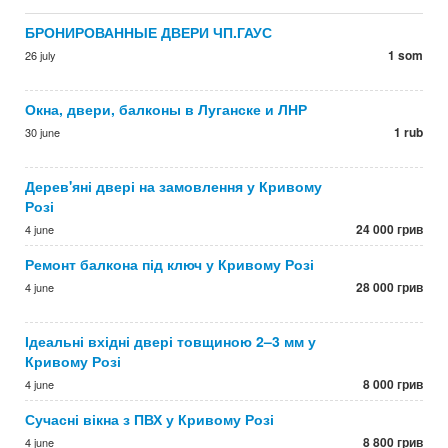
БРОНИРОВАННЫЕ ДВЕРИ ЧП.ГАУС
1 som
26 july
Окна, двери, балконы в Луганске и ЛНР
1 rub
30 june
Дерев'яні двері на замовлення у Кривому
Розі
24 000 грив
4 june
Ремонт балкона під ключ у Кривому Розі
28 000 грив
4 june
Ідеальні вхідні двері товщиною 2–3 мм у
Кривому Розі
8 000 грив
4 june
Сучасні вікна з ПВХ у Кривому Розі
8 800 грив
4 june