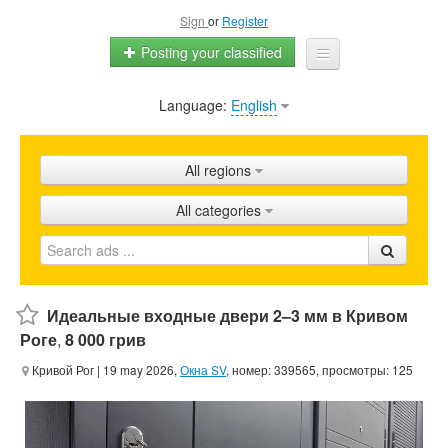
Sign
or
Register
Posting your classified
Language:
English
Home
All ads
All regions
Shops
All categories
Promotion
FAQ
Blog
Идеальные входные двери 2–3 мм в Кривом
Роге
,
8 000 грив
Кривой Рог
| 19 may 2026,
Окна SV
, номер: 339565, просмотры: 125