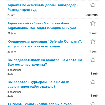
Адвокат по семейным делам Виноградарь.
Развод чеpез суд
800 грив
22 july
Адвокатский кабинет Яворская Анна
Адриановна. Все виды юридических усл
1 som
29 june
Юридическая компания "Defendo Company".
Услуги по возврату всех видов
1 som
29 june
Вы подрабатывали на собственном авто, но
Вам остались должны?
8 december
1 rub
2025
Вы работали курьером, но с Вами не
расплатился работодатель?
8 december
1 rub
2025
ТУРИЗМ. Туристические споры в суде.