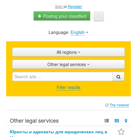
Sign
or
Register
Posting your classified
Language:
English
Home
All ads
All regions
Shops
Other legal services
Promotion
FAQ
Filter results
Blog
The newest
Other legal services
Юристы и адвокаты для юридических лиц в