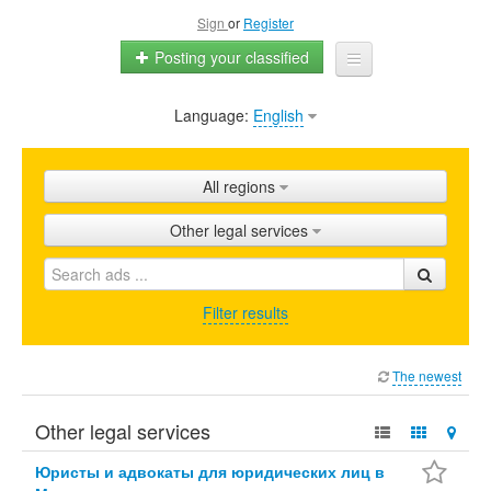
Sign
or
Register
Posting your classified
Language:
English
Home
All ads
All regions
Shops
Other legal services
Promotion
FAQ
Filter results
Blog
The newest
Other legal services
Юристы и адвокаты для юридических лиц в