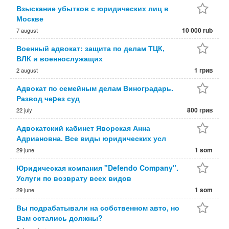
Взыскание убытков с юридических лиц в
Москве
10 000 rub
7 august
Военный адвокат: защита по делам ТЦК,
ВЛК и военнослужащих
1 грив
2 august
Адвокат по семейным делам Виноградарь.
Развод чеpез суд
800 грив
22 july
Адвокатский кабинет Яворская Анна
Адриановна. Все виды юридических усл
1 som
29 june
Юридическая компания "Defendo Company".
Услуги по возврату всех видов
1 som
29 june
Вы подрабатывали на собственном авто, но
Вам остались должны?