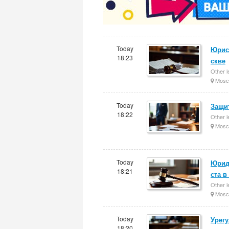
Today
Юрис
18:23
скве
Other l
Mosc
Today
Защи
18:22
Other l
Mosc
Today
Юрид
18:21
ста в
Other l
Mosc
Today
Урег
18:20