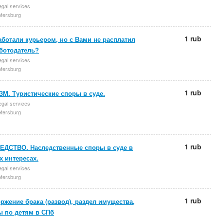
egal services
etersburg
1 rub
ботали курьером, но с Вами не расплатил
аботодатель?
egal services
etersburg
1 rub
М. Туристические споры в суде.
egal services
etersburg
1 rub
ЕДСТВО. Наследственные споры в суде в
 интересах.
egal services
etersburg
1 rub
ржение брака (развод), раздел имущества,
ы по детям в СПб