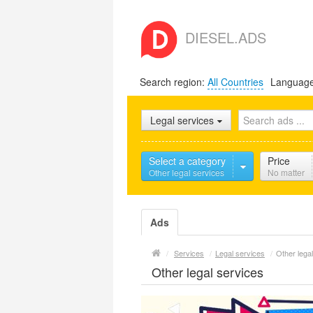
DIESEL.ADS
Search region:
All Countries
Languag
Legal services
Select a category
Price
Other legal services
No matter
Ads
/
Services
/
Legal services
/
Other lega
Other legal services