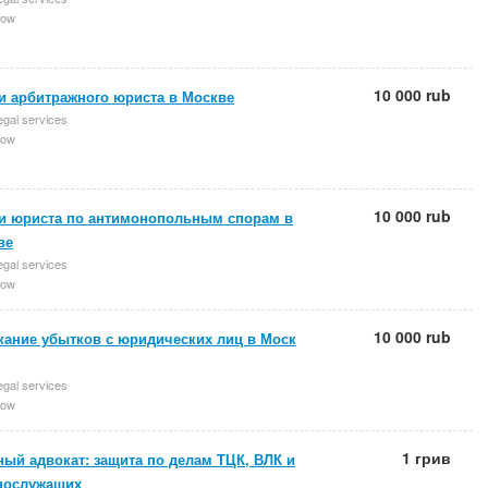
ow
10 000 rub
и арбитражного юриста в Москве
egal services
ow
10 000 rub
ги юриста по антимонопольным спорам в
ве
egal services
ow
10 000 rub
кание убытков с юридических лиц в Моск
egal services
ow
1 грив
ый адвокат: защита по делам ТЦК, ВЛК и
нослужащих