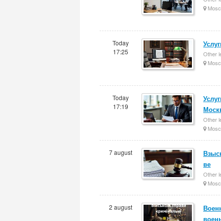
Mosc
Today
Услуг
17:25
Other l
Mosc
Today
Услу
17:19
Моск
Other l
Mosc
7 august
Взыс
ве
Other l
Mosc
2 august
Военн
воен