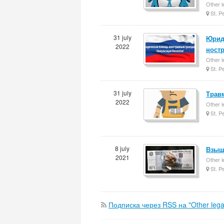
Other l
St. P
31 july
Юрид
2022
ност
Other l
St. P
31 july
Трав
2022
Other l
St. P
8 july
Взыще
2021
Other l
St. P
Подписка через RSS на "Other legal