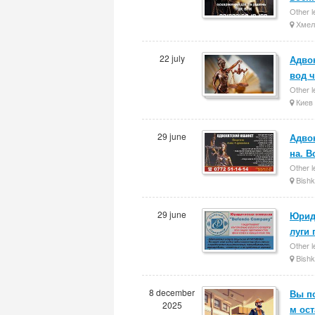
Other l
Хмел
22 july
Адво
вод ч
Other l
Киев
29 june
Адво
на. 
Other l
Bishk
29 june
Юрид
луги 
Other l
Bishk
8 december
Вы п
2025
м ос