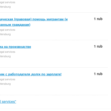
egal services
etersburg
1 rub
ическая (правовая) помощь мигрантам (и
ранным гражданам)
egal services
etersburg
1 rub
ма на производстве
egal services
etersburg
1 rub
м с работодателя долги по зарплате!
egal services
etersburg
 services"