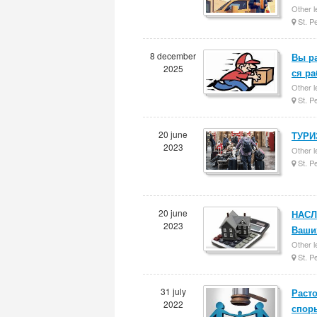
Other l
St. P
8 december
Вы ра
2025
ся р
Other l
St. P
20 june
ТУРИЗ
2023
Other l
St. P
20 june
НАСЛ
2023
Ваших
Other l
St. P
31 july
Расто
2022
спор