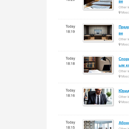
ве
Other l
Mosc
Today
Пред
18:19
ве
Other l
Mosc
Today
Спор
18:18
ым к
Other l
Mosc
Today
Юрид
18:16
Other l
Mosc
Today
Абон
18:15
Other l