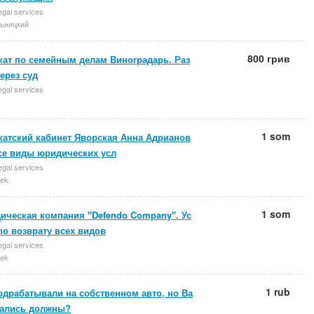
egal services
ьницкий
800 грив
кат по семейным делам Виноградарь. Раз
еpез суд
egal services
1 som
катский кабинет Яворская Анна Адрианов
Все виды юридических усл
egal services
ek
1 som
ическая компания "Defendo Company". Ус
по возврату всех видов
egal services
ek
1 rub
одрабатывали на собственном авто, но Ва
тались должны?