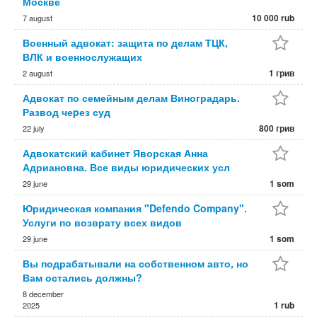
Москве
10 000 rub
7 august
Военный адвокат: защита по делам ТЦК,
ВЛК и военнослужащих
1 грив
2 august
Адвокат по семейным делам Виноградарь.
Развод чеpез суд
800 грив
22 july
Адвокатский кабинет Яворская Анна
Адриановна. Все виды юридических усл
1 som
29 june
Юридическая компания "Defendo Company".
Услуги по возврату всех видов
1 som
29 june
Вы подрабатывали на собственном авто, но
Вам остались должны?
8 december
1 rub
2025