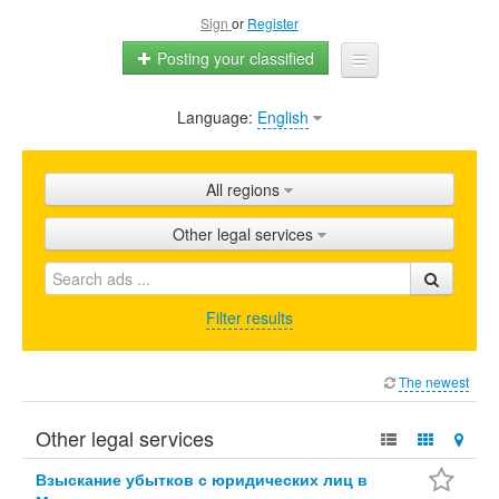
Sign
or
Register
Posting your classified
Language:
English
Home
All ads
All regions
Shops
Other legal services
Promotion
FAQ
Filter results
Blog
The newest
Other legal services
Взыскание убытков с юридических лиц в