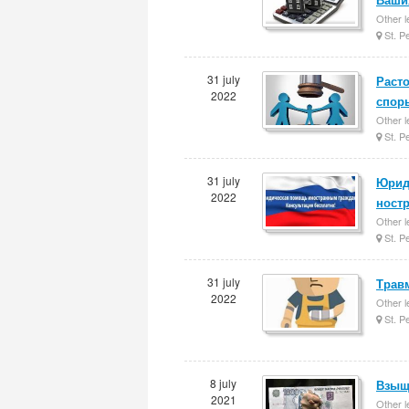
Other l
St. P
31 july
Расто
2022
спор
Other l
St. P
31 july
Юрид
2022
ност
Other l
St. P
31 july
Трав
2022
Other l
St. P
8 july
Взыще
2021
Other l