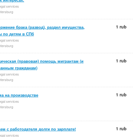
egal services
etersburg
1 rub
ржение брака (развод), раздел имущества,
ы по детям в СПб
egal services
etersburg
1 rub
ическая (правовая) помощь мигрантам (и
ранным гражданам)
egal services
etersburg
1 rub
ма на производстве
egal services
etersburg
1 rub
м с работодателя долги по зарплате!
egal services