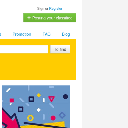
Sign
or
Register
Posting your classified
s
Promotion
FAQ
Blog
To find