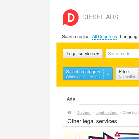
DIESEL.ADS
Search region:
All Countries
Languag
Legal services
Select a category
Price
Other legal services
No matter
Ads
/
Services
/
Legal services
/
Other lega
Other legal services