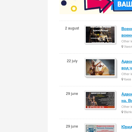
2 august
Военн
воен
Other l
Хмел
22 july
Адво
вод ч
Other l
Киев
29 june
Адво
на. 
Other l
Bishk
29 june
Юрид