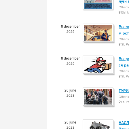
луги 
Other l
Bishk
8 december
Вы п
2025
м ос
Other l
St. P
8 december
Вы ра
2025
ся р
Other l
St. P
20 june
ТУРИЗ
2023
Other l
St. P
20 june
НАСЛ
2023
Ваших