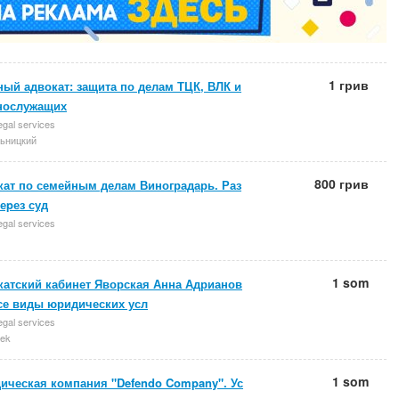
1 грив
ый адвокат: защита по делам ТЦК, ВЛК и
нослужащих
egal services
ьницкий
800 грив
кат по семейным делам Виноградарь. Раз
еpез суд
egal services
1 som
катский кабинет Яворская Анна Адрианов
Все виды юридических усл
egal services
ek
1 som
ическая компания "Defendo Company". Ус