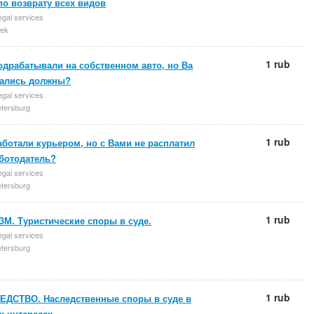
по возврату всех видов
egal services
ek
1 rub
одрабатывали на собственном авто, но Ва
тались должны?
egal services
etersburg
1 rub
ботали курьером, но с Вами не расплатил
аботодатель?
egal services
etersburg
1 rub
М. Туристические споры в суде.
egal services
etersburg
1 rub
ЕДСТВО. Наследственные споры в суде в
 интересах.