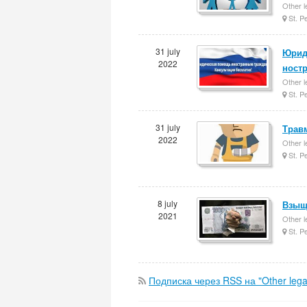
Other l
St. P
31 july
Юрид
2022
ност
Other l
St. P
31 july
Трав
2022
Other l
St. P
8 july
Взыще
2021
Other l
St. P
Подписка через RSS на "Other legal