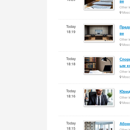
ве
Other l
Mosc
Today
Пред
18:19
ве
Other l
Mosc
Today
Спор
18:18
ым к
Other l
Mosc
Today
Юрид
18:16
Other l
Mosc
Today
Абон
18:15
Other l