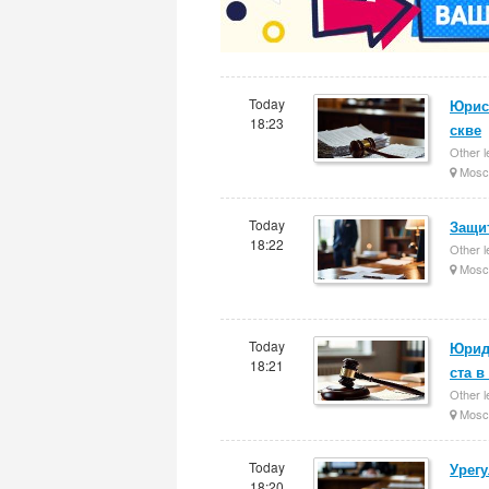
Today
Юрис
18:23
скве
Other l
Mosc
Today
Защи
18:22
Other l
Mosc
Today
Юрид
18:21
ста в
Other l
Mosc
Today
Урег
18:20