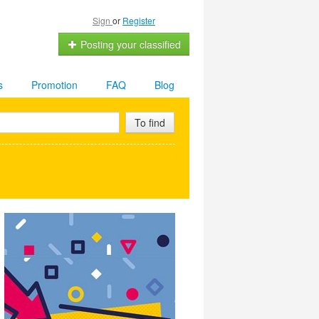
Sign
or
Register
Posting your classified
s
Promotion
FAQ
Blog
To find