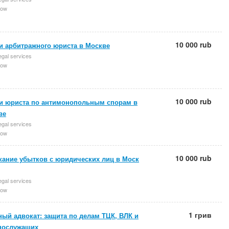
ow
10 000 rub
и арбитражного юриста в Москве
egal services
ow
10 000 rub
ги юриста по антимонопольным спорам в
ве
egal services
ow
10 000 rub
кание убытков с юридических лиц в Моск
egal services
ow
1 грив
ый адвокат: защита по делам ТЦК, ВЛК и
нослужащих