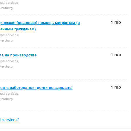
egal services
etersburg
1 rub
ическая (правовая) помощь мигрантам (и
ранным гражданам)
egal services
etersburg
1 rub
ма на производстве
egal services
etersburg
1 rub
м с работодателя долги по зарплате!
egal services
etersburg
 services"