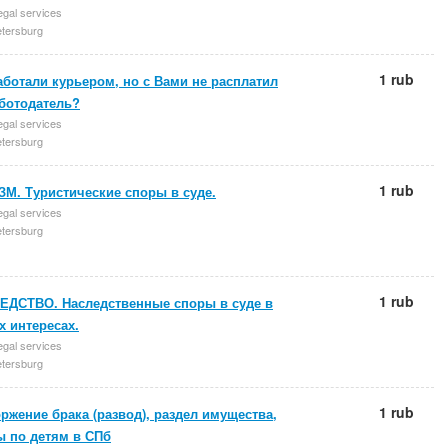
egal services
etersburg
1 rub
ботали курьером, но с Вами не расплатил
аботодатель?
egal services
etersburg
1 rub
М. Туристические споры в суде.
egal services
etersburg
1 rub
ЕДСТВО. Наследственные споры в суде в
 интересах.
egal services
etersburg
1 rub
ржение брака (развод), раздел имущества,
ы по детям в СПб