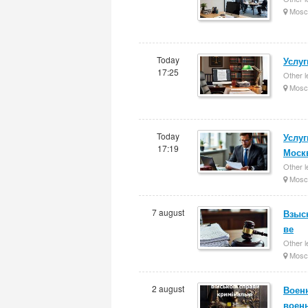
Mosc
Today
Услуг
17:25
Other l
Mosc
Today
Услу
17:19
Моск
Other l
Mosc
7 august
Взыс
ве
Other l
Mosc
2 august
Военн
воен