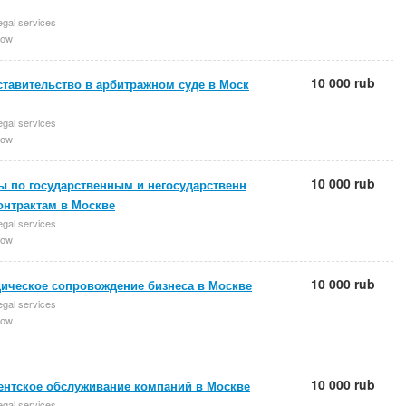
egal services
ow
10 000 rub
ставительство в арбитражном суде в Моск
egal services
ow
10 000 rub
ы по государственным и негосударственн
онтрактам в Москве
egal services
ow
10 000 rub
ическое сопровождение бизнеса в Москве
egal services
ow
10 000 rub
ентское обслуживание компаний в Москве
egal services