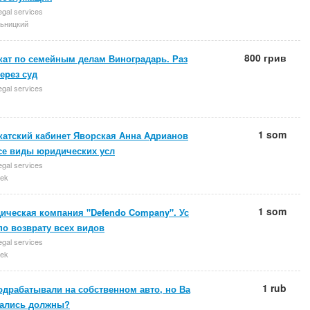
egal services
ьницкий
800 грив
кат по семейным делам Виноградарь. Раз
еpез суд
egal services
1 som
катский кабинет Яворская Анна Адрианов
Все виды юридических усл
egal services
ek
1 som
ическая компания "Defendo Company". Ус
по возврату всех видов
egal services
ek
1 rub
одрабатывали на собственном авто, но Ва
тались должны?