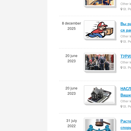
Other l
St. P
8 december
Вы ра
2025
ся р
Other l
St. P
20 june
ТУРИЗ
2023
Other l
St. P
20 june
НАСЛ
2023
Ваших
Other l
St. P
31 july
Расто
2022
спор