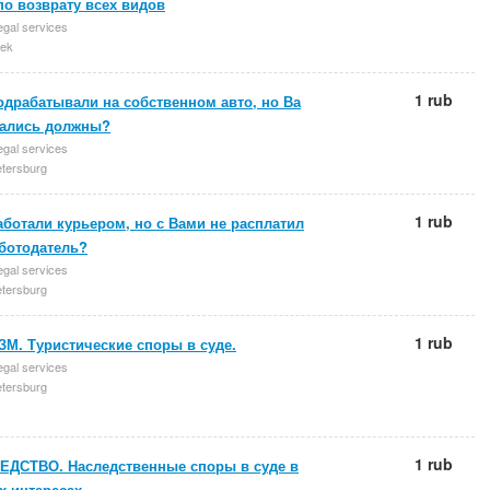
по возврату всех видов
egal services
ek
1 rub
одрабатывали на собственном авто, но Ва
тались должны?
egal services
etersburg
1 rub
ботали курьером, но с Вами не расплатил
аботодатель?
egal services
etersburg
1 rub
М. Туристические споры в суде.
egal services
etersburg
1 rub
ЕДСТВО. Наследственные споры в суде в
 интересах.