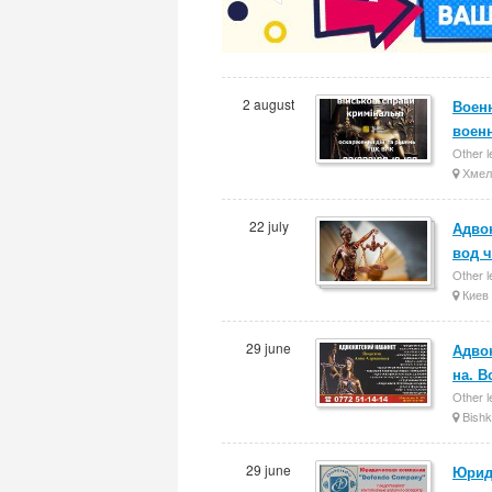
2 august
Военн
воен
Other l
Хмел
22 july
Адво
вод ч
Other l
Киев
29 june
Адво
на. 
Other l
Bishk
29 june
Юрид