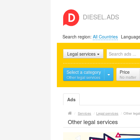
DIESEL.ADS
Search region:
All Countries
Languag
Legal services
Select a category
Price
Other legal services
No matter
Ads
/
Services
/
Legal services
/
Other lega
Other legal services