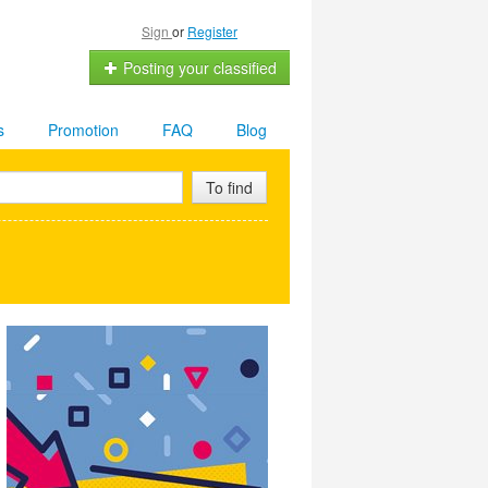
Sign
or
Register
Posting your classified
s
Promotion
FAQ
Blog
To find