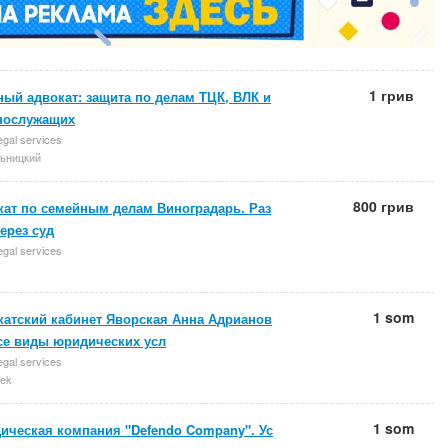
1 грив
ый адвокат: защита по делам ТЦК, ВЛК и
нослужащих
egal services
ьницкий
800 грив
кат по семейным делам Виноградарь. Раз
еpез суд
egal services
1 som
катский кабинет Яворская Анна Адрианов
Все виды юридических усл
egal services
ek
1 som
ическая компания "Defendo Company". Ус