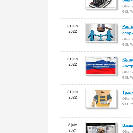
Other l
St. P
31 july
Расто
2022
спор
Other l
St. P
31 july
Юрид
2022
ност
Other l
St. P
31 july
Трав
2022
Other l
St. P
8 july
Взыще
2021
Other l