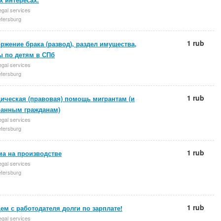
egal services
etersburg
1 rub
ржение брака (развод), раздел имущества,
ы по детям в СПб
egal services
etersburg
1 rub
ическая (правовая) помощь мигрантам (и
ранным гражданам)
egal services
etersburg
1 rub
ма на производстве
egal services
etersburg
1 rub
м с работодателя долги по зарплате!
egal services