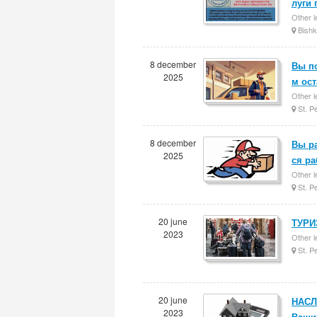
луги 
Other l
Bishk
8 december
Вы п
2025
м ос
Other l
St. P
8 december
Вы ра
2025
ся р
Other l
St. P
20 june
ТУРИЗ
2023
Other l
St. P
20 june
НАСЛ
2023
Ваших