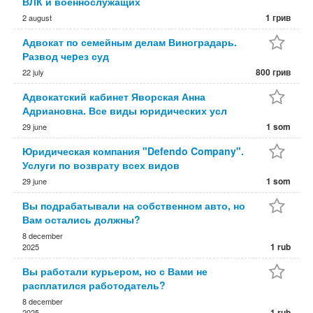
ВЛК и военнослужащих
1 грив
2 august
Адвокат по семейным делам Виноградарь.
Развод чеpез суд
800 грив
22 july
Адвокатский кабинет Яворская Анна
Адриановна. Все виды юридических усл
1 som
29 june
Юридическая компания "Defendo Company".
Услуги по возврату всех видов
1 som
29 june
Вы подрабатывали на собственном авто, но
Вам остались должны?
8 december
1 rub
2025
Вы работали курьером, но с Вами не
расплатился работодатель?
8 december
1 rub
2025