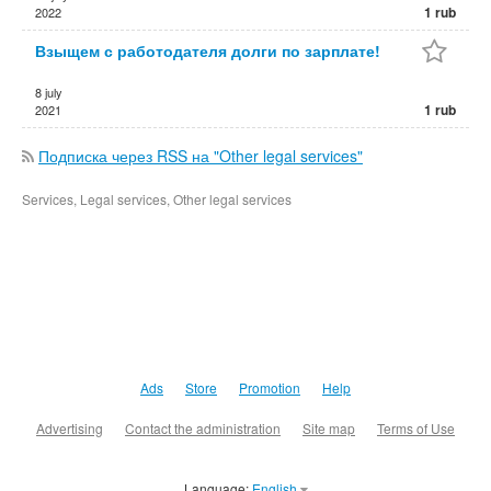
1 rub
2022
Взыщем с работодателя долги по зарплате!
8 july
1 rub
2021
Подписка через RSS на "Other legal services"
Services, Legal services, Other legal services
Ads
Store
Promotion
Help
Advertising
Contact the administration
Site map
Terms of Use
Language:
English