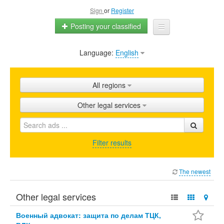
Sign
or
Register
Posting your classified
Language:
English
Home
All ads
All regions
Shops
Other legal services
Promotion
FAQ
Filter results
Blog
The newest
Other legal services
Военный адвокат: защита по делам ТЦК,