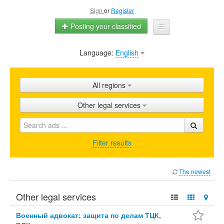
Sign
or
Register
Posting your classified
Language:
English
Home
All ads
All regions
Shops
Other legal services
Promotion
FAQ
Filter results
Blog
The newest
Other legal services
Военный адвокат: защита по делам ТЦК,