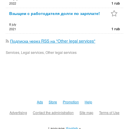
1 rub
2022
Взыщем с работодателя долги по зарплате!
8 july
1 rub
2021
Подписка через RSS на "Other legal services"
Services, Legal services, Other legal services
Ads
Store
Promotion
Help
Advertising
Contact the administration
Site map
Terms of Use
Language:
English