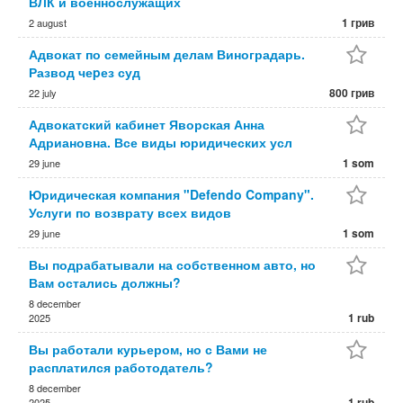
ВЛК и военнослужащих
1 грив
2 august
Адвокат по семейным делам Виноградарь.
Развод чеpез суд
800 грив
22 july
Адвокатский кабинет Яворская Анна
Адриановна. Все виды юридических усл
1 som
29 june
Юридическая компания "Defendo Company".
Услуги по возврату всех видов
1 som
29 june
Вы подрабатывали на собственном авто, но
Вам остались должны?
8 december
1 rub
2025
Вы работали курьером, но с Вами не
расплатился работодатель?
8 december
1 rub
2025