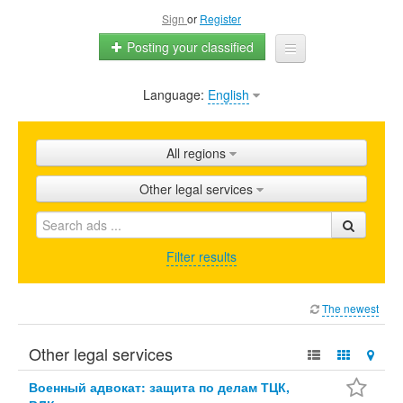
Sign
or
Register
Posting your classified
Language:
English
Home
All ads
All regions
Shops
Other legal services
Promotion
FAQ
Filter results
Blog
The newest
Other legal services
Военный адвокат: защита по делам ТЦК,