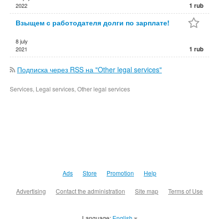
1 rub
2022
Взыщем с работодателя долги по зарплате!
8 july
1 rub
2021
Подписка через RSS на "Other legal services"
Services, Legal services, Other legal services
Ads
Store
Promotion
Help
Advertising
Contact the administration
Site map
Terms of Use
Language:
English