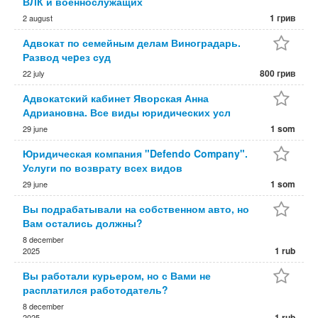
ВЛК и военнослужащих
1 грив
2 august
Адвокат по семейным делам Виноградарь.
Развод чеpез суд
800 грив
22 july
Адвокатский кабинет Яворская Анна
Адриановна. Все виды юридических усл
1 som
29 june
Юридическая компания "Defendo Company".
Услуги по возврату всех видов
1 som
29 june
Вы подрабатывали на собственном авто, но
Вам остались должны?
8 december
1 rub
2025
Вы работали курьером, но с Вами не
расплатился работодатель?
8 december
1 rub
2025