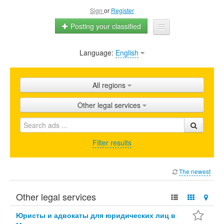
Sign
or
Register
Posting your classified
Language:
English
Home
All ads
All regions
Shops
Other legal services
Promotion
FAQ
Filter results
Blog
The newest
Other legal services
Юристы и адвокаты для юридических лиц в