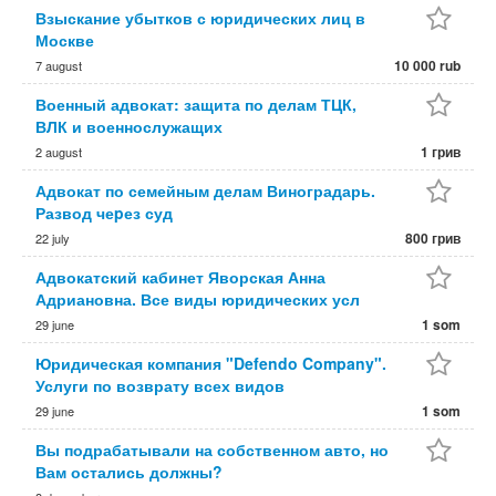
Взыскание убытков с юридических лиц в
Москве
10 000 rub
7 august
Военный адвокат: защита по делам ТЦК,
ВЛК и военнослужащих
1 грив
2 august
Адвокат по семейным делам Виноградарь.
Развод чеpез суд
800 грив
22 july
Адвокатский кабинет Яворская Анна
Адриановна. Все виды юридических усл
1 som
29 june
Юридическая компания "Defendo Company".
Услуги по возврату всех видов
1 som
29 june
Вы подрабатывали на собственном авто, но
Вам остались должны?