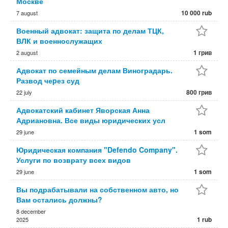
Москве
10 000 rub
7 august
Военный адвокат: защита по делам ТЦК,
ВЛК и военнослужащих
1 грив
2 august
Адвокат по семейным делам Виноградарь.
Развод чеpез суд
800 грив
22 july
Адвокатский кабинет Яворская Анна
Адриановна. Все виды юридических усл
1 som
29 june
Юридическая компания "Defendo Company".
Услуги по возврату всех видов
1 som
29 june
Вы подрабатывали на собственном авто, но
Вам остались должны?
8 december
1 rub
2025