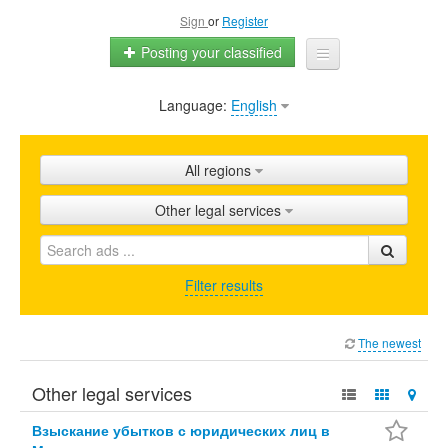
Sign
or
Register
Posting your classified
Language:
English
Home
All ads
All regions
Shops
Other legal services
Promotion
FAQ
Filter results
Blog
The newest
Other legal services
Взыскание убытков с юридических лиц в