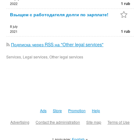
1 rub
2022
Взыщем с работодателя долги по зарплате!
8 july
1 rub
2021
Подписка через RSS на "Other legal services"
Services, Legal services, Other legal services
Ads
Store
Promotion
Help
Advertising
Contact the administration
Site map
Terms of Use
Language:
English