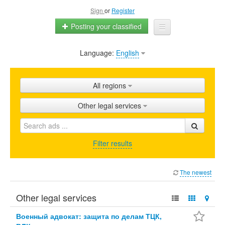
Sign
or
Register
Posting your classified
Language:
English
Home
All ads
All regions
Shops
Other legal services
Promotion
FAQ
Filter results
Blog
The newest
Other legal services
Военный адвокат: защита по делам ТЦК,