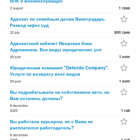
ВЛК и военнослужащих
1 грив
2 august
Адвокат по семейным делам Виноградарь.
Развод чеpез суд
800 грив
22 july
Адвокатский кабинет Яворская Анна
Адриановна. Все виды юридических усл
1 som
29 june
Юридическая компания "Defendo Company".
Услуги по возврату всех видов
1 som
29 june
Вы подрабатывали на собственном авто, но
Вам остались должны?
8 december
1 rub
2025
Вы работали курьером, но с Вами не
расплатился работодатель?
8 december
1 rub
2025