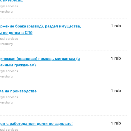
egal services
etersburg
1 rub
ржение брака (развод), раздел имущества,
ы по детям в СПб
egal services
etersburg
1 rub
ическая (правовая) помощь мигрантам (и
ранным гражданам)
egal services
etersburg
1 rub
ма на производстве
egal services
etersburg
1 rub
м с работодателя долги по зарплате!
egal services