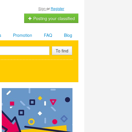
Sign
or
Register
Posting your classified
s
Promotion
FAQ
Blog
To find