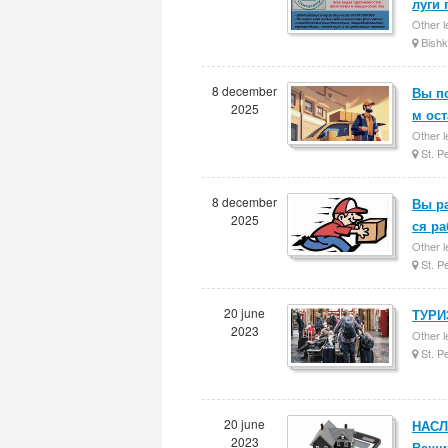
луги 
Other l
Bishk
8 december
Вы п
2025
м ос
Other l
St. P
8 december
Вы ра
2025
ся р
Other l
St. P
20 june
ТУРИЗ
2023
Other l
St. P
20 june
НАСЛ
2023
Ваших