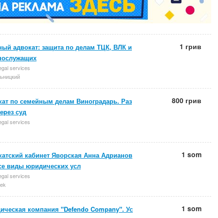
1 грив
ый адвокат: защита по делам ТЦК, ВЛК и
нослужащих
egal services
ьницкий
800 грив
кат по семейным делам Виноградарь. Раз
еpез суд
egal services
1 som
катский кабинет Яворская Анна Адрианов
Все виды юридических усл
egal services
ek
1 som
ическая компания "Defendo Company". Ус