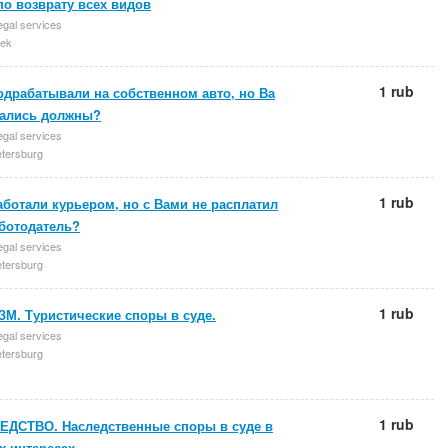
по возврату всех видов
egal services
ek
1 rub
одрабатывали на собственном авто, но Ва
тались должны?
egal services
etersburg
1 rub
ботали курьером, но с Вами не расплатил
аботодатель?
egal services
etersburg
1 rub
М. Туристические споры в суде.
egal services
etersburg
1 rub
ЕДСТВО. Наследственные споры в суде в
 интересах.