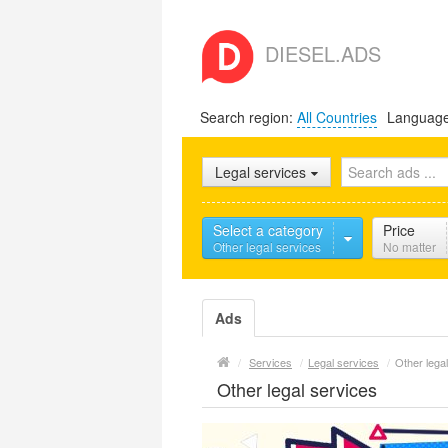
DIESEL.ADS
Search region:
All Countries
Languag
Legal services
Select a category
Price
Other legal services
No matter
Ads
/
Services
/
Legal services
/
Other lega
Other legal services