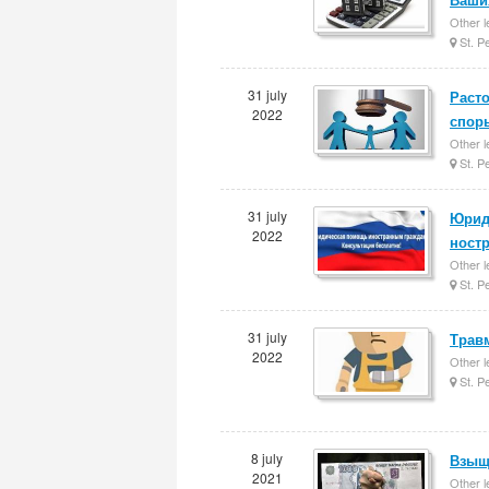
Other l
St. P
31 july
Расто
2022
спор
Other l
St. P
31 july
Юрид
2022
ност
Other l
St. P
31 july
Трав
2022
Other l
St. P
8 july
Взыще
2021
Other l