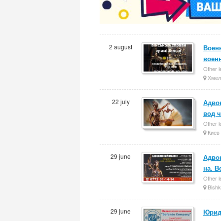
2 august
Военн
воен
Other l
Хмел
22 july
Адво
вод ч
Other l
Киев
29 june
Адво
на. 
Other l
Bishk
29 june
Юрид