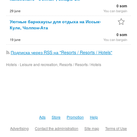
0 som
29 june
You can bargain
Уютные барнхаусы для отдыха на Иссык-
Куле, Чолпон-Ата
0 som
19 june
You can bargain
Подписка через RSS на "Resorts / Resorts / Hotels"
Hotels - Leisure and recreation, Resorts / Resorts / Hotels
Ads
Store
Promotion
Help
Advertising
Contact the administration
Site map
Terms of Use