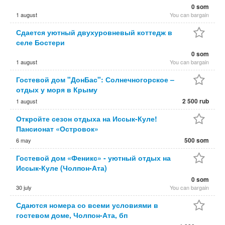
0 som
1 august
You can bargain
Сдается уютный двухуровневый коттедж в
селе Бостери
0 som
1 august
You can bargain
Гостевой дом "ДонБас": Солнечногорское –
отдых у моря в Крыму
2 500 rub
1 august
Откройте сезон отдыха на Иссык-Куле!
Пансионат «Островок»
500 som
6 may
Гостевой дом «Феникс» - уютный отдых на
Иссык-Куле (Чолпон-Ата)
0 som
30 july
You can bargain
Сдаются номера со всеми условиями в
гостевом доме, Чолпон-Ата, бп