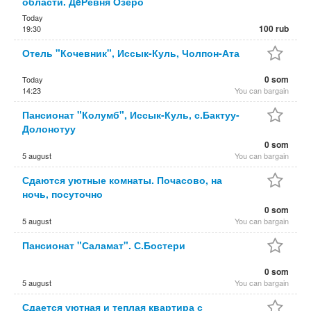
области. ДeРевня Озеро
Today
100 rub
19:30
Отель "Кочевник", Иссык-Куль, Чолпон-Ата
0 som
Today
14:23
You can bargain
Пансионат "Колумб", Иссык-Куль, с.Бактуу-
Долонотуу
0 som
5 august
You can bargain
Сдаются уютные комнаты. Почасово, на
ночь, посуточно
0 som
5 august
You can bargain
Пансионат "Саламат". С.Бостери
0 som
5 august
You can bargain
Сдается уютная и теплая квартира с