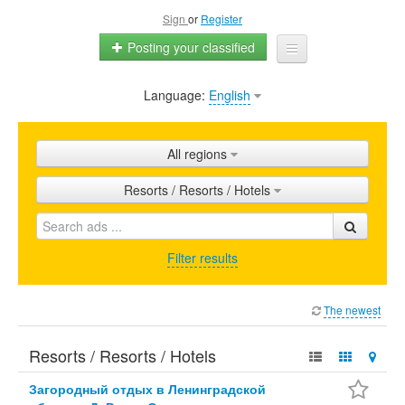
Sign
or
Register
Posting your classified
Language:
English
Home
All ads
All regions
Shops
Resorts / Resorts / Hotels
Promotion
FAQ
Filter results
Blog
The newest
Resorts / Resorts / Hotels
Загородный отдых в Ленинградской