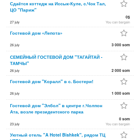
Сдаётся коттедж на Иссык-Куле, с.Чок Тал,
ЦО "Париж"
0$
27 july
You can bargain
Гостевой дом «Лепота»
3 000 som
26 july
СЕМЕЙНЫЙ ГОСТЕВОЙ ДОМ "ТАГАЙТАЙ -
ТАМЧЫ"
2 000 som
26 july
Гостевой дом "Коралл" в с. Бостери!
1 000 som
26 july
Гостевой дом "Элбол" в центре г.Чолпон
Ата, возле президентского парка
0 som
23 july
You can bargain
Уютный отель "A Hotel Bishkek", рядом ТЦ