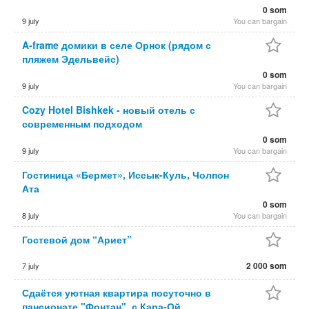
0 som
9 july
You can bargain
A-frame домики в селе Орнок (рядом с
пляжем Эдельвейс)
0 som
9 july
You can bargain
Cozy Hotel Bishkek - новый отель с
современным подходом
0 som
9 july
You can bargain
Гостиница «Бермет», Иссык-Куль, Чолпон
Ата
0 som
8 july
You can bargain
Гостевой дом “Ариет”
2 000 som
7 july
Сдаётся уютная квартира посуточно в
пансионате "Фонтан", с.Кара-Ой