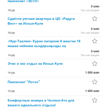
пансионат «ЗЕТО»
0 som
19 july
You can bargain
Сдаётся уютная квартира в ЦО «Радуга
Вест» на Иссык-Куле
0 som
19 july
You can bargain
«Нур-Таалим» Куран лагерине 6 жаштан 16
жашка чейинки кыздарыңызды эң
0 som
14 july
You can bargain
Этно и эко отдых на Иссык Куле
1 000 som
14 july
Пансионат "Лотос"
1 000 som
10 july
Комфортные номера в Чолпон-Ате для
вашего идеального отдыха!