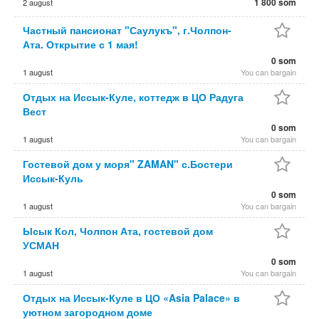
1 800 som
2 august
Частный пансионат "Саулукъ", г.Чолпон-
Ата. Открытие с 1 мая!
0 som
1 august
You can bargain
Отдых на Иссык-Куле, коттедж в ЦО Радуга
Вест
0 som
1 august
You can bargain
Гостевой дом у моря" ZAMAN" с.Бостери
Иссык-Куль
0 som
1 august
You can bargain
Ысык Кол, Чолпон Ата, гостевой дом
УСМАН
0 som
1 august
You can bargain
Отдых на Иссык-Куле в ЦО «Asia Palace» в
уютном загородном доме