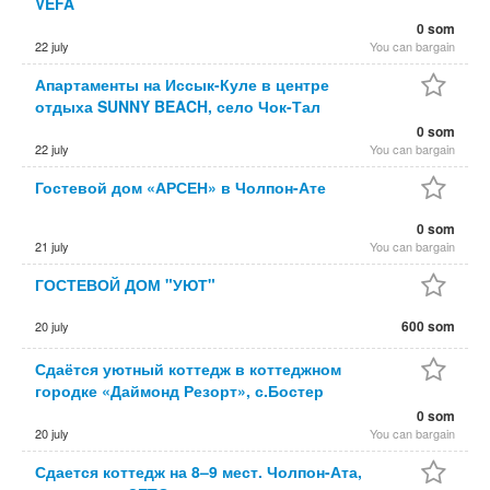
VEFA
0 som
22 july
You can bargain
Апартаменты на Иссык-Куле в центре
отдыха SUNNY BEACH, село Чок-Тал
0 som
22 july
You can bargain
Гостевой дом «АРСЕН» в Чолпон-Ате
0 som
21 july
You can bargain
ГОСТЕВОЙ ДОМ "УЮТ"
600 som
20 july
Сдаётся уютный коттедж в коттеджном
городке «Даймонд Резорт», с.Бостер
0 som
20 july
You can bargain
Сдается коттедж на 8–9 мест. Чолпон-Ата,