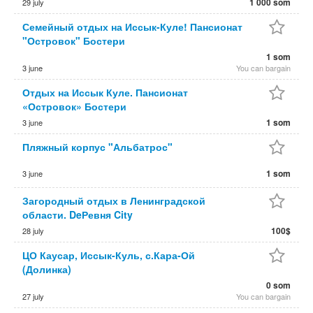
1 000 som
29 july
Семейный отдых на Иссык-Куле! Пансионат
"Островок" Бостери
1 som
3 june
You can bargain
Отдых на Иссык Куле. Пансионат
«Островок» Бостери
1 som
3 june
Пляжный корпус "Альбатрос"
1 som
3 june
Загородный отдых в Ленинградской
области. DeРевня City
100$
28 july
ЦО Каусар, Иссык-Куль, с.Кара-Ой
(Долинка)
0 som
27 july
You can bargain