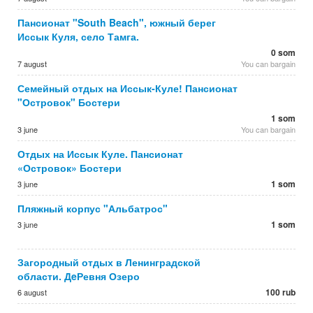
Пансионат "South Beach", южный берег
Иссык Куля, село Тамга.
0 som
7 august
You can bargain
Семейный отдых на Иссык-Куле! Пансионат
"Островок" Бостери
1 som
3 june
You can bargain
Отдых на Иссык Куле. Пансионат
«Островок» Бостери
1 som
3 june
Пляжный корпус "Альбатрос"
1 som
3 june
Загородный отдых в Ленинградской
области. ДeРевня Озеро
100 rub
6 august