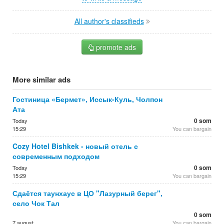
All author's classifieds
promote ads
More similar ads
Гостиница «Бермет», Иссык-Куль, Чолпон
Ата
0 som
Today
15:29
You can bargain
Cozy Hotel Bishkek - новый отель с
современным подходом
0 som
Today
15:29
You can bargain
Сдаётся таунхаус в ЦО "Лазурный берег",
село Чок Тал
0 som
7 august
You can bargain