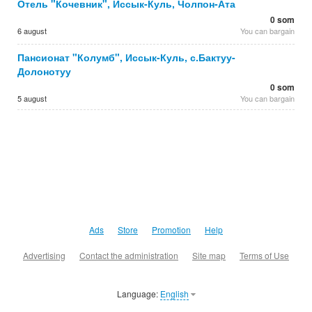
Отель "Кочевник", Иссык-Куль, Чолпон-Ата
0 som
6 august
You can bargain
Пансионат "Колумб", Иссык-Куль, с.Бактуу-
Долонотуу
0 som
5 august
You can bargain
Ads
Store
Promotion
Help
Advertising
Contact the administration
Site map
Terms of Use
Language:
English