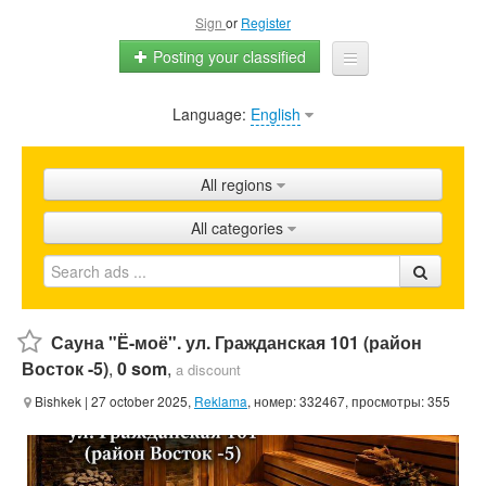
Sign
or
Register
Posting your classified
Language:
English
Home
All ads
All regions
Shops
All categories
Promotion
FAQ
Blog
Сауна "Ё-моё". ул. Гражданская 101 (район
Восток -5)
,
0 som
,
a discount
Bishkek
| 27 october 2025,
Reklama
, номер: 332467, просмотры: 355