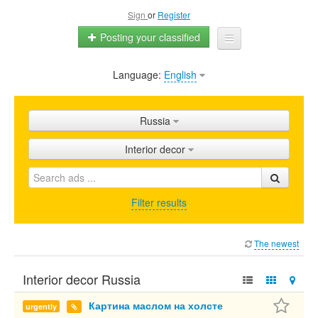
Sign
or
Register
Posting your classified
Language:
English
Home
All ads
Russia
Shops
Interior decor
Promotion
FAQ
Filter results
Blog
The newest
Interior decor Russia
Картина маслом на холсте
urgently